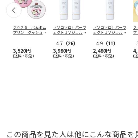
２０２６ ポムポム
〈ソロソロ〉パーフ
〈ソロソロ〉パーフ
２
プリン クッション
ェクトＵＶジェル
ェクトＵＶジェル
プ
ファンデ＆フェイス
２本
１本
フ
パウ
…
4.7
（26）
4.9
（11）
個
3,520円
3,980円
2,480円
4
(送料・税込)
(送料・税込)
(送料・税込)
(
この商品を見た人は他にこんな商品を