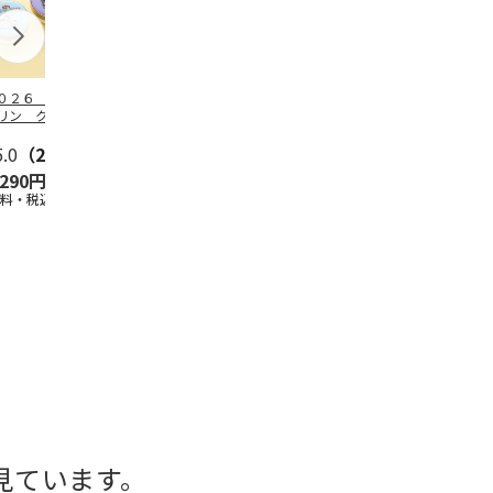
０２６ ポムポム
ハローキティ スキ
〈ソロソロ〉パーフ
２０２６ ポ
リン クッション
ンクリーム３本セッ
ェクトＵＶジェル
プリン フェ
ァンデーション３
ト
６本
ウダー３個セ
セ
5.0
…
（2）
5.0
（4）
4.8
（16）
5.0
（1）
,290円
2,670円
9,800円
5,280円
送料・税込)
(送料・税込)
(送料・税込)
(送料・税込)
見ています。