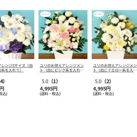
アレンジSサイズ（白
ユリのお供えアレンジメン
ユリのお供えアレンジメン
紫系を入れて）
ト（白にピンク系を入れ
ト（白にイエロー系を入れ
て）
て）
4）
5.0
（1）
5.0
（2）
0円
4,995円
4,995円
税込)
(送料・税込)
(送料・税込)