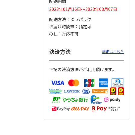
配送期間
2023年01月16日～2028年08月07日
配送方法
ゆうパック
お届け時間帯
指定可
ムポム
ハローキティ クッ
〈ソロソロ〉パーフ
〈ソロソロ〉アクア
イスパ
ションファンデーシ
ェクトＵＶジェル
シートマスクＲ・パ
のし
対応不可
ット
ョン３個セット
２本
ーフェクトＵＶジェ
4.8
（12）
ルセ
4.4
…
（10）
4,290円
3,980円
3,980円
決済方法
詳細はこちら
(送料・税込)
(送料・税込)
(送料・税込)
下記の決済方法がご利用頂けます。