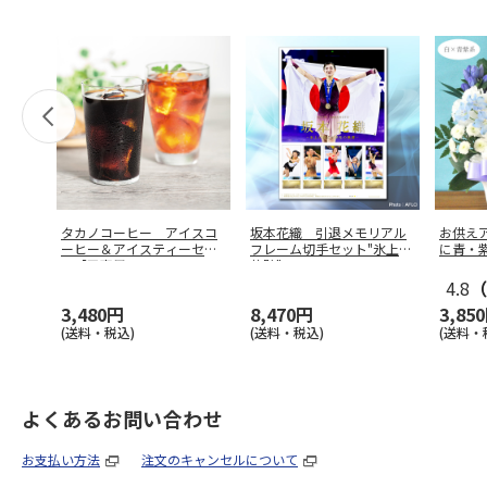
タカノコーヒー アイスコ
坂本花織 引退メモリアル
お供え
ーヒー＆アイスティーセッ
フレーム切手セット"氷上の
に青・
ト【弔事用
…
軌跡"
4.8
（
3,480円
8,470円
3,85
(送料・税込)
(送料・税込)
(送料・
よくあるお問い合わせ
お支払い方法
注文のキャンセルについて