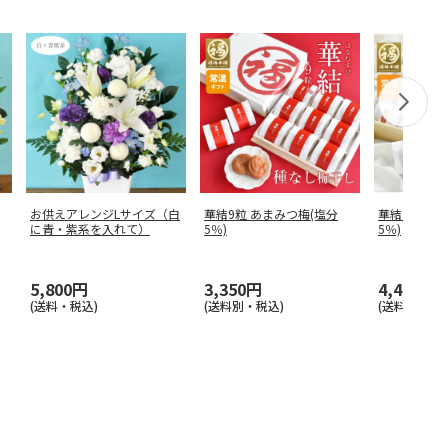
お供えアレンジLサイズ（白
華結9粒 あまみつ梅(塩分
華結15粒 
に青・紫系を入れて）
5％)
5％)
5,800円
3,350円
4,400円
(送料・税込)
(送料別・税込)
(送料別・税込