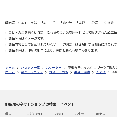
商品に「小麦」「そば」「卵」「乳」「落花生」「えび」「かに」「くるみ」
※エビ・カニを除く魚介類（これらの魚介類を原材料として製造された加工品
※商品写真はイメージです。
※商品内容として記載されていない「小道具類」はお届けする商品に含まれて
※商品の色は、印刷の都合により、実際と異なる場合があります。
ホーム
ショップ一覧
スケーター
不織布子供マスク プリーツ 7枚入 
ホーム
ネットショップ
雑貨・日用品
美容・健康
その他
不
郵便局のネットショップの特集・イベント
母の日
こどもの日
父の日
お中元
敬老の日