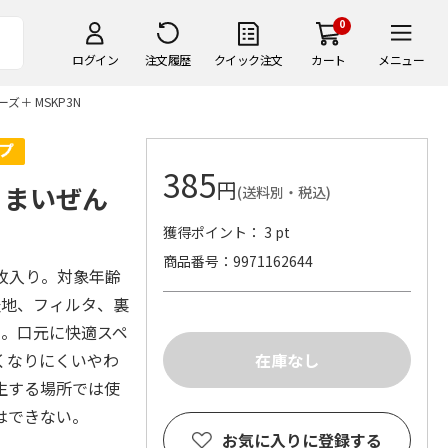
0
ログイン
注文履歴
クイック注文
カート
メニュー
ズ＋ MSKP3N
385
円
 まいぜん
(送料別・税込)
獲得ポイント： 3 pt
商品番号
9971162644
枚入り。対象年齢
表地、フィルタ、裏
ト。口元に快適スペ
くなりにくいやわ
生する場所では使
はできない。
お気に入りに登録する