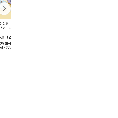
０２６ ポムポム
ハローキティ スキ
〈ソロソロ〉パーフ
ハローキティ
リン クッション
ンクリーム３本セッ
ェクトＵＶジェル
ションファン
ァンデーション３
ト
６本
ョン３個セッ
セ
5.0
…
（2）
5.0
（4）
4.8
（16）
,290円
2,670円
9,800円
4,290円
送料・税込)
(送料・税込)
(送料・税込)
(送料・税込)