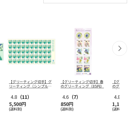
【グリーティング切手】グ
【グリーティング切手】春
【グリーテ
リーティング（シンプル）
のグリーティング（85円）
のグリーティ
（110円
…
円）
4.8
（11）
4.6
（7）
4.8
（18
5,500円
850円
1,100円
(送料別)
(送料別)
(送料別)