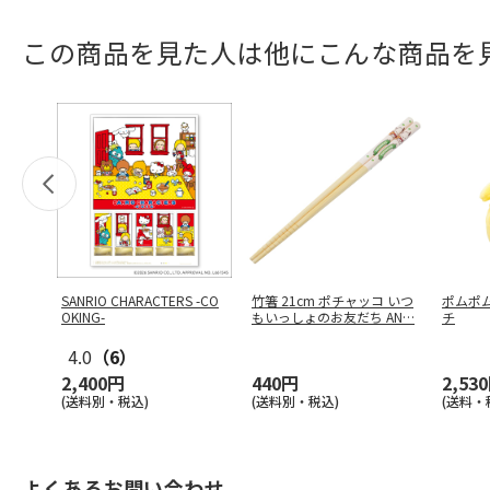
この商品を見た人は他にこんな商品を
SANRIO CHARACTERS -CO
竹箸 21cm ポチャッコ いつ
ポムポ
OKING-
もいっしょのお友だち AN
…
チ
4.0
（6）
2,400円
440円
2,53
(送料別・税込)
(送料別・税込)
(送料・
よくあるお問い合わせ