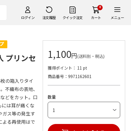
0
ログイン
注文履歴
クイック注文
カート
メニュー
1,100
円
入 プリンセ
(送料別・税込)
獲得ポイント： 11 pt
商品番号
9971162601
5枚の箱入りタイ
め。不織布の表地、
沫などをカット。口
数量
もには耳が痛くな
やガス等の発生す
による再使用はで