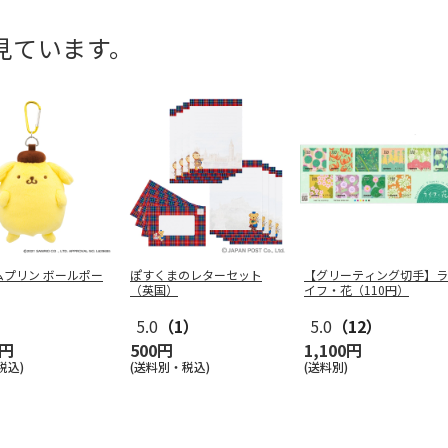
見ています。
ムプリン ボールポー
ぽすくまのレターセット
【グリーティング切手】ラ
（英国）
イフ・花（110円）
5.0
（1）
5.0
（12）
0円
500円
1,100円
税込)
(送料別・税込)
(送料別)