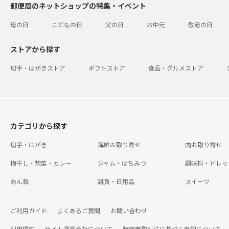
郵便局のネットショップの特集・イベント
母の日
こどもの日
父の日
お中元
敬老の日
ストアから探す
切手・はがきストア
ギフトストア
食品・グルメストア
カテゴリから探す
切手・はがき
海鮮お取り寄せ
肉お取り寄せ
梅干し・惣菜・カレー
ジャム・はちみつ
調味料・ドレッ
めん類
雑貨・日用品
スイーツ
ご利用ガイド
よくあるご質問
お問い合わせ
利用規約
サイト運営会社について
特定商取引法に基づく表記について