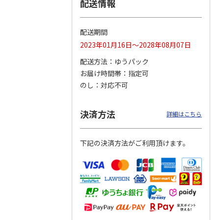
配送情報
配送期間
 クッ
２０２６ ポムポム
〈ソロソロ〉パーフ
〈ソロソロ〉アクア
2023年01月16日～2028年08月07日
デーシ
プリン フェイスパ
ェクトＵＶジェル
シートマスクＲ・パ
ト
ウダー３個セット
２本
ーフェクトＵＶジェ
配送方法
ゆうパック
5.0
（1）
4.8
（12）
ルセ
4.4
…
（10）
お届け時間帯
指定可
5,280円
3,980円
3,980円
のし
対応不可
(送料・税込)
(送料・税込)
(送料・税込)
決済方法
詳細はこちら
下記の決済方法がご利用頂けます。