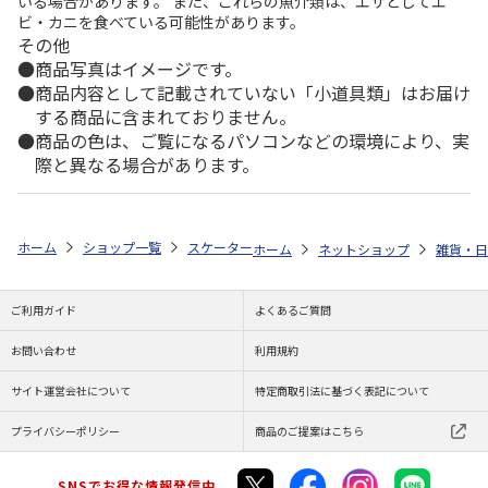
いる場合があります。 また、これらの魚介類は、エサとしてエ
ビ・カニを食べている可能性があります。
その他
商品写真はイメージです。
商品内容として記載されていない「小道具類」はお届け
する商品に含まれておりません。
商品の色は、ご覧になるパソコンなどの環境により、実
際と異なる場合があります。
ホーム
ショップ一覧
スケーター
クリア歯ブラシ(乳児用) 3P はらぺこ
ホーム
ネットショップ
雑貨・日
ご利用ガイド
よくあるご質問
お問い合わせ
利用規約
サイト運営会社について
特定商取引法に基づく表記について
プライバシーポリシー
商品のご提案はこちら
SNSでお得な情報発信中