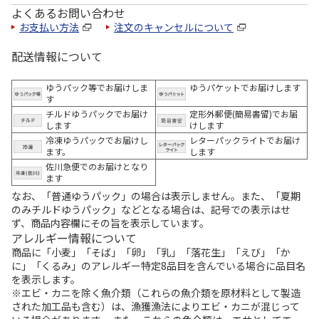
よくあるお問い合わせ
お支払い方法
注文のキャンセルについて
配送情報について
ゆうパック等でお届けしま
ゆうパケットでお届けします
す
チルドゆうパックでお届け
定形外郵便(簡易書留)でお届
します
けします
冷凍ゆうパックでお届けし
レターパックライトでお届け
ます。
します
佐川急便でのお届けとなり
ます
なお、「普通ゆうパック」の場合は表示しません。また、「夏期
のみチルドゆうパック」などとなる場合は、記号での表示はせ
ず、商品内容欄にその旨を表示しています。
アレルギー情報について
商品に「小麦」「そば」「卵」「乳」「落花生」「えび」「か
に」「くるみ」のアレルギー特定8品目を含んでいる場合に品目名
を表示します。
※エビ・カニを除く魚介類（これらの魚介類を原材料として製造
された加工品も含む）は、漁獲漁法によりエビ・カニが混じって