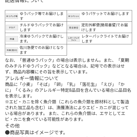
ゆうパック等でお届けしま
ゆうパケットでお届けします
す
チルドゆうパックでお届け
定形外郵便(簡易書留)でお届
します
けします
冷凍ゆうパックでお届けし
レターパックライトでお届け
ます。
します
佐川急便でのお届けとなり
ます
なお、「普通ゆうパック」の場合は表示しません。また、「夏期
のみチルドゆうパック」などとなる場合は、記号での表示はせ
ず、商品内容欄にその旨を表示しています。
アレルギー情報について
商品に「小麦」「そば」「卵」「乳」「落花生」「えび」「か
に」「くるみ」のアレルギー特定8品目を含んでいる場合に品目名
を表示します。
※エビ・カニを除く魚介類（これらの魚介類を原材料として製造
された加工品も含む）は、漁獲漁法によりエビ・カニが混じって
いる場合があります。 また、これらの魚介類は、エサとしてエ
ビ・カニを食べている可能性があります。
その他
商品写真はイメージです。