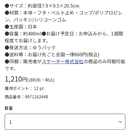
●サイズ：約直径7.9×9.5×20.5cm
●材質：本体・フタ・ベルト止め・コップ/ポリプロピレ
ン、パッキン/シリコーンゴム
●生産国：日本
●容量：約480ml●お届け予定日：お申込みから、1週間
程度でお届けします。
●発送方法：ゆうパック
●送料等：お届け先ごと全国一律660円(税込)
●同梱：販売者が
スケーター株式会社
の商品のみ同梱可能
です。
1,210
円
(送料別・税込)
獲得ポイント： 12 pt
商品番号
9971162448
数量
1