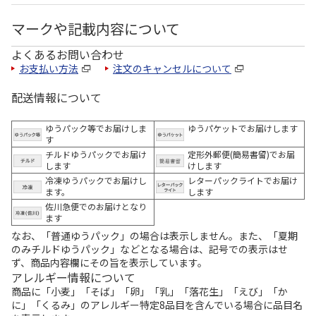
マークや記載内容について
よくあるお問い合わせ
お支払い方法
注文のキャンセルについて
配送情報について
ゆうパック等でお届けしま
ゆうパケットでお届けします
す
チルドゆうパックでお届け
定形外郵便(簡易書留)でお届
します
けします
冷凍ゆうパックでお届けし
レターパックライトでお届け
ます。
します
佐川急便でのお届けとなり
ます
なお、「普通ゆうパック」の場合は表示しません。また、「夏期
のみチルドゆうパック」などとなる場合は、記号での表示はせ
ず、商品内容欄にその旨を表示しています。
アレルギー情報について
商品に「小麦」「そば」「卵」「乳」「落花生」「えび」「か
に」「くるみ」のアレルギー特定8品目を含んでいる場合に品目名