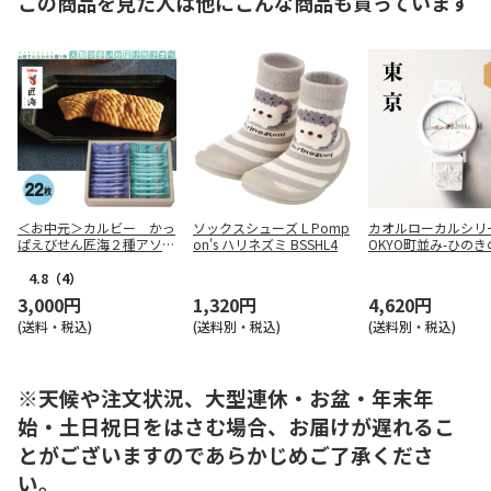
この商品を見た人は他にこんな商品も買っています
＜お中元＞カルビー かっ
ソックスシューズ L Pomp
カオル
ローカルシリー
ぱえびせん匠海２種アソー
on's ハリネズミ BSSHL4
OKYO町並み-ひの
ト ２２枚（東日本版）
ウォッチ(KAORU002
4.8
（4）
3,000円
1,320円
4,620円
(送料・税込)
(送料別・税込)
(送料別・税込)
※天候や注文状況、大型連休・お盆・年末年
始・土日祝日をはさむ場合、お届けが遅れるこ
とがございますのであらかじめご了承くださ
い。