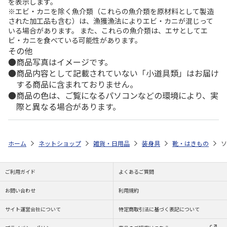
を表示します。
※エビ・カニを除く魚介類（これらの魚介類を原材料として製造
された加工品も含む）は、漁獲漁法によりエビ・カニが混じって
いる場合があります。 また、これらの魚介類は、エサとしてエ
ビ・カニを食べている可能性があります。
その他
商品写真はイメージです。
商品内容として記載されていない「小道具類」はお届け
する商品に含まれておりません。
商品の色は、ご覧になるパソコンなどの環境により、実
際と異なる場合があります。
ホーム
ネットショップ
雑貨・日用品
装身具
靴・はきもの
ソ
ご利用ガイド
よくあるご質問
お問い合わせ
利用規約
サイト運営会社について
特定商取引法に基づく表記について