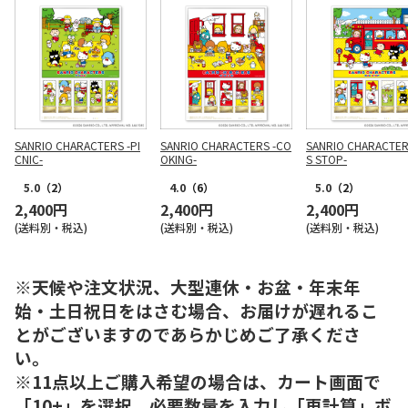
SANRIO CHARACTERS -PI
SANRIO CHARACTERS -CO
SANRIO CHARACTER
CNIC-
OKING-
S STOP-
5.0
（2）
4.0
（6）
5.0
（2）
2,400円
2,400円
2,400円
(送料別・税込)
(送料別・税込)
(送料別・税込)
※天候や注文状況、大型連休・お盆・年末年
始・土日祝日をはさむ場合、お届けが遅れるこ
とがございますのであらかじめご了承くださ
い。
※11点以上ご購入希望の場合は、カート画面で
「10+」を選択、必要数量を入力し「再計算」ボ