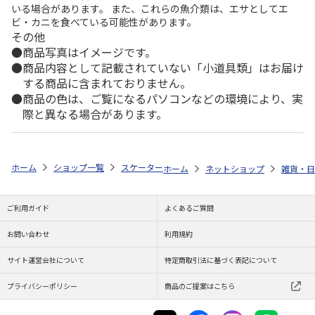
いる場合があります。 また、これらの魚介類は、エサとしてエ
ビ・カニを食べている可能性があります。
その他
商品写真はイメージです。
商品内容として記載されていない「小道具類」はお届け
する商品に含まれておりません。
商品の色は、ご覧になるパソコンなどの環境により、実
際と異なる場合があります。
ホーム
ショップ一覧
スケーター
軽量折りたたみ傘 50cm シナモロール
ホーム
ネットショップ
雑貨・日
ご利用ガイド
よくあるご質問
お問い合わせ
利用規約
サイト運営会社について
特定商取引法に基づく表記について
プライバシーポリシー
商品のご提案はこちら