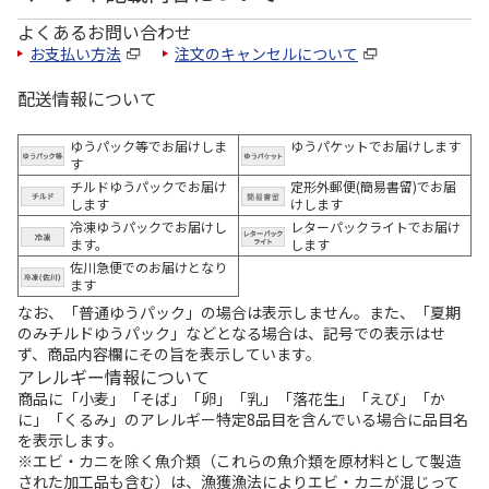
よくあるお問い合わせ
お支払い方法
注文のキャンセルについて
配送情報について
ゆうパック等でお届けしま
ゆうパケットでお届けします
す
チルドゆうパックでお届け
定形外郵便(簡易書留)でお届
します
けします
冷凍ゆうパックでお届けし
レターパックライトでお届け
ます。
します
佐川急便でのお届けとなり
ます
なお、「普通ゆうパック」の場合は表示しません。また、「夏期
のみチルドゆうパック」などとなる場合は、記号での表示はせ
ず、商品内容欄にその旨を表示しています。
アレルギー情報について
商品に「小麦」「そば」「卵」「乳」「落花生」「えび」「か
に」「くるみ」のアレルギー特定8品目を含んでいる場合に品目名
を表示します。
※エビ・カニを除く魚介類（これらの魚介類を原材料として製造
された加工品も含む）は、漁獲漁法によりエビ・カニが混じって