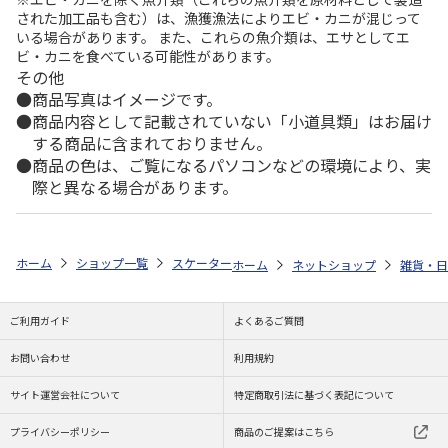
された加工品も含む）は、漁獲漁法によりエビ・カニが混じって
いる場合があります。 また、これらの魚介類は、エサとしてエ
ビ・カニを食べている可能性があります。
その他
商品写真はイメージです。
商品内容として記載されていない「小道具類」はお届け
する商品に含まれておりません。
商品の色は、ご覧になるパソコンなどの環境により、実
際と異なる場合があります。
ホーム
ショップ一覧
スケーター
小物収納ポケット 2個組 miffy KTP
ホーム
ネットショップ
雑貨・日
ご利用ガイド
よくあるご質問
お問い合わせ
利用規約
サイト運営会社について
特定商取引法に基づく表記について
プライバシーポリシー
商品のご提案はこちら