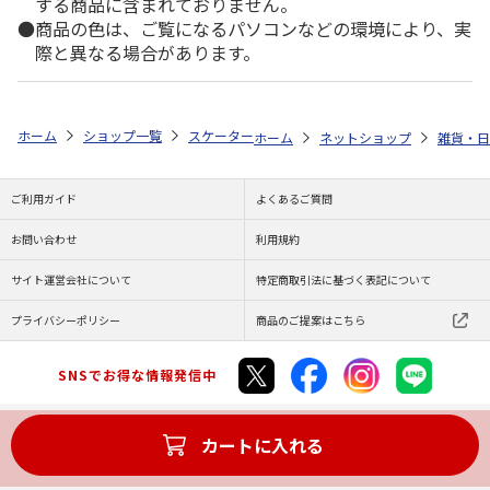
する商品に含まれておりません。
商品の色は、ご覧になるパソコンなどの環境により、実
際と異なる場合があります。
ホーム
ショップ一覧
スケーター
抗菌ミニシールボックス 2P Minecraf
ホーム
ネットショップ
雑貨・日
ご利用ガイド
よくあるご質問
お問い合わせ
利用規約
サイト運営会社について
特定商取引法に基づく表記について
プライバシーポリシー
商品のご提案はこちら
SNSでお得な情報発信中
カートに入れる
Copyright (C) JAPAN POST Co.,Ltd. All Rights Reserved.