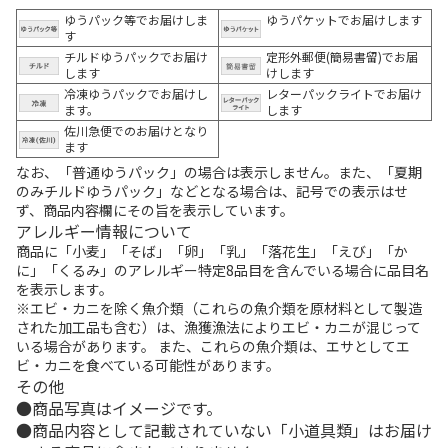
ゆうパック等でお届けしま
ゆうパケットでお届けします
す
チルドゆうパックでお届け
定形外郵便(簡易書留)でお届
します
けします
冷凍ゆうパックでお届けし
レターパックライトでお届け
ます。
します
佐川急便でのお届けとなり
ます
なお、「普通ゆうパック」の場合は表示しません。また、「夏期
のみチルドゆうパック」などとなる場合は、記号での表示はせ
ず、商品内容欄にその旨を表示しています。
アレルギー情報について
商品に「小麦」「そば」「卵」「乳」「落花生」「えび」「か
に」「くるみ」のアレルギー特定8品目を含んでいる場合に品目名
を表示します。
※エビ・カニを除く魚介類（これらの魚介類を原材料として製造
された加工品も含む）は、漁獲漁法によりエビ・カニが混じって
いる場合があります。 また、これらの魚介類は、エサとしてエ
ビ・カニを食べている可能性があります。
その他
商品写真はイメージです。
商品内容として記載されていない「小道具類」はお届け