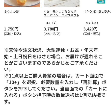
ふくよか餅
＜お中元＞つぶらなカボ
〈ＰＯＭ〉塩と夏み
ス・パイン ２４本ギフト
4.1
（7）
4.7
（15）
1,750円
3,780円
3,420円
(送料・税込)
(送料・税込)
(送料・税込)
※天候や注文状況、大型連休・お盆・年末年
始・土日祝日をはさむ場合、お届けが遅れるこ
とがございますのであらかじめご了承くださ
い。
※11点以上ご購入希望の場合は、カート画面で
「10+」を選択、必要数量を入力し「再計算」ボ
タンを押下してください。当画面での「カートに
入れる」ボタン押下時の数量選択は1個で結構で
す。