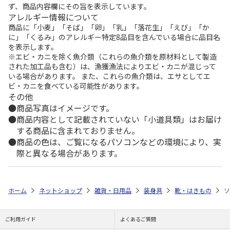
ず、商品内容欄にその旨を表示しています。
アレルギー情報について
商品に「小麦」「そば」「卵」「乳」「落花生」「えび」「か
に」「くるみ」のアレルギー特定8品目を含んでいる場合に品目名
を表示します。
※エビ・カニを除く魚介類（これらの魚介類を原材料として製造
された加工品も含む）は、漁獲漁法によりエビ・カニが混じって
いる場合があります。 また、これらの魚介類は、エサとしてエ
ビ・カニを食べている可能性があります。
その他
商品写真はイメージです。
商品内容として記載されていない「小道具類」はお届け
する商品に含まれておりません。
商品の色は、ご覧になるパソコンなどの環境により、実
際と異なる場合があります。
ホーム
ネットショップ
雑貨・日用品
装身具
靴・はきもの
ソ
ご利用ガイド
よくあるご質問