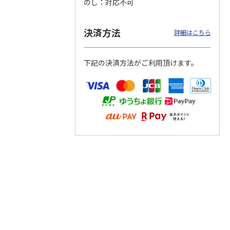
のし
対応不可
決済方法
詳細はこちら
つぶら
【グリーティング切
【グリーティング切
【のり式】110円普
ーズ
手】ハッピーグリー
手】グリーティング
通切手・千鳥（1シ
下記の決済方法がご利用頂けます。
ティング（110円）
（シンプル）（110
ート100枚）
1）
5.0
（2）
円
4.8
…
（11）
4.6
（7）
1,100円
5,500円
11,000円
(送料別)
(送料別)
(送料別)