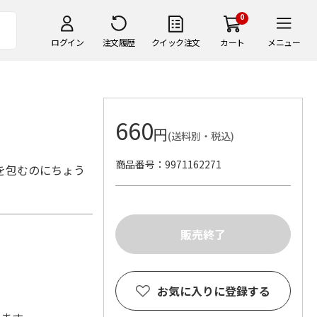
0
ログイン
注文履歴
クイック注文
カート
メニュー
660
円
(送料別・税込)
商品番号
9971162271
を包むのにちょう
お気に入りに登録する