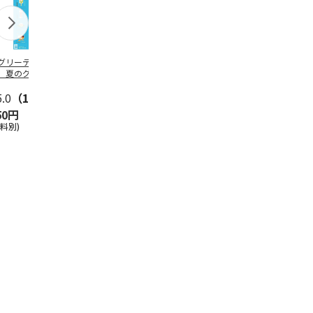
グリーティング切
【グリーティング切
レターパックプラス
＜お中元＞新
】夏のグリーティ
手】夏のグリーティ
（600円）（20部セ
なオールスタ
グ（85円）
ング（110円）
ット）
5.0
（10）
5.0
（17）
4.8
（24）
4.8
（19
50円
1,100円
12,000円
3,780円
送料別)
(送料別)
(送料別)
(送料・税込)