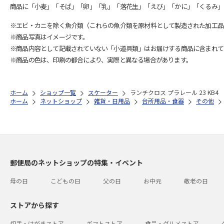
商品に「小麦」「そば」「卵」「乳」「落花生」「えび」「かに」「くるみ」
※エビ・カニを除く魚介類（これらの魚介類を原材料として製造された加工品
※商品写真はイメージです。
※商品内容として記載されていない「小道具類」はお届けする商品に含まれて
※商品の色は、印刷の都合により、実際と異なる場合があります。
ホーム
ショップ一覧
スケーター
ランチクロス プラレール 23 KB4
ホーム
ネットショップ
雑貨・日用品
台所用品・食器
その他
郵便局のネットショップの特集・イベント
母の日
こどもの日
父の日
お中元
敬老の日
ストアから探す
切手・はがきストア
ギフトストア
食品・グルメストア