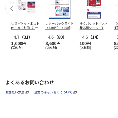
ゆうパケットポスト
レターパックライト
ゆうパケットポスト
【
ｍｉｎｉ封筒（1個
（430円）（20部セ
発送用シール（1個
手
（50枚）セット）
ット）
（20枚）セット）
ン
4.7
（31）
4.6
（80）
4.6
（14）
1,000円
8,600円
100円
8
(送料別)
(送料別)
(送料別)
(
よくあるお問い合わせ
お支払い方法
注文のキャンセルについて