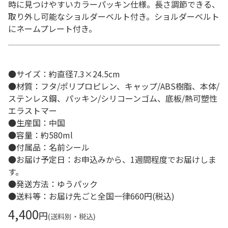
時に見つけやすいカラーパッキン仕様。長さ調節できる、
取り外し可能なショルダーベルト付き。ショルダーベルト
にネームプレート付き。
●サイズ：約直径7.3×24.5cm
●材質：フタ/ポリプロピレン、キャップ/ABS樹脂、本体/
ステンレス鋼、パッキン/シリコーンゴム、底板/熱可塑性
エラストマー
●生産国：中国
●容量：約580ml
●付属品：名前シール
●お届け予定日：お申込みから、1週間程度でお届けしま
す。
●発送方法：ゆうパック
●送料等：お届け先ごと全国一律660円(税込)
4,400
円
(送料別・税込)