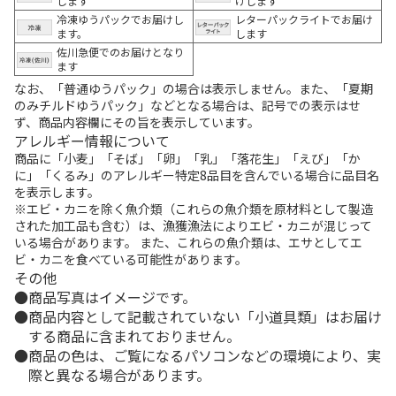
します
けします
冷凍ゆうパックでお届けし
レターパックライトでお届け
ます。
します
佐川急便でのお届けとなり
ます
なお、「普通ゆうパック」の場合は表示しません。また、「夏期
のみチルドゆうパック」などとなる場合は、記号での表示はせ
ず、商品内容欄にその旨を表示しています。
アレルギー情報について
商品に「小麦」「そば」「卵」「乳」「落花生」「えび」「か
に」「くるみ」のアレルギー特定8品目を含んでいる場合に品目名
を表示します。
※エビ・カニを除く魚介類（これらの魚介類を原材料として製造
された加工品も含む）は、漁獲漁法によりエビ・カニが混じって
いる場合があります。 また、これらの魚介類は、エサとしてエ
ビ・カニを食べている可能性があります。
その他
商品写真はイメージです。
商品内容として記載されていない「小道具類」はお届け
する商品に含まれておりません。
商品の色は、ご覧になるパソコンなどの環境により、実
際と異なる場合があります。