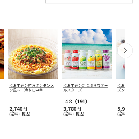
＜お中元＞勝浦タンタンメ
＜お中元＞新つぶらなオー
＜お中元＞
ン風味 冷やし中華
ルスターズ
ズンフルー
Ｘ
4.8
（191）
2,740円
3,780円
5,980円
(送料・税込)
(送料・税込)
(送料・税込)