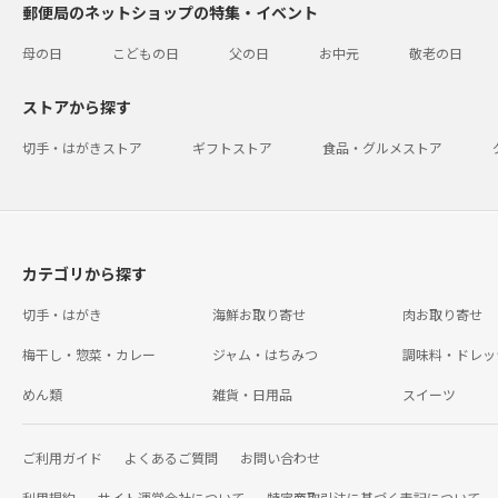
郵便局のネットショップの特集・イベント
母の日
こどもの日
父の日
お中元
敬老の日
ストアから探す
切手・はがきストア
ギフトストア
食品・グルメストア
カテゴリから探す
切手・はがき
海鮮お取り寄せ
肉お取り寄せ
梅干し・惣菜・カレー
ジャム・はちみつ
調味料・ドレッ
めん類
雑貨・日用品
スイーツ
ご利用ガイド
よくあるご質問
お問い合わせ
利用規約
サイト運営会社について
特定商取引法に基づく表記について