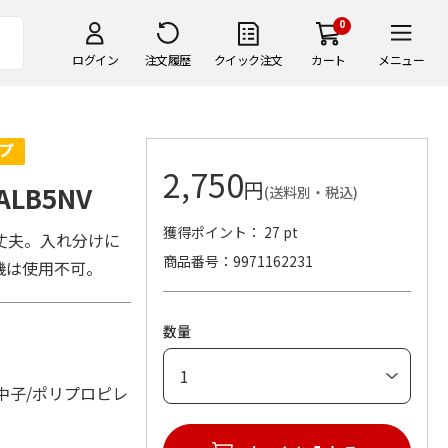
0
ログイン
注文履歴
クイック注文
カート
メニュー
2,750
円
LB5NV
(送料別・税込)
獲得ポイント： 27 pt
丈夫。入れ分けに
商品番号
9971162231
機は使用不可。
数量
中子/ポリプロピレ