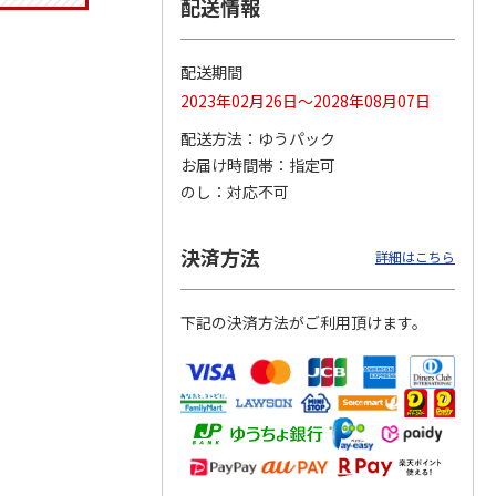
配送情報
配送期間
トマグ
コーデュロイ生地ラ
ふわっとフタタイト
八角形ステンレスマ
2023年02月26日～2028年08月07日
ポムプ
ンチバッグ ハロー
ランチボックス角型
グボトル 500ml リ
4
キティ KCOB2
パペットスンスン
ラックマ リラッ
…
配送方法
ゆうパック
R
…
お届け時間帯
指定可
2,200円
1,485円
4,510円
のし
対応不可
)
(送料別・税込)
(送料別・税込)
(送料別・税込)
決済方法
詳細はこちら
下記の決済方法がご利用頂けます。