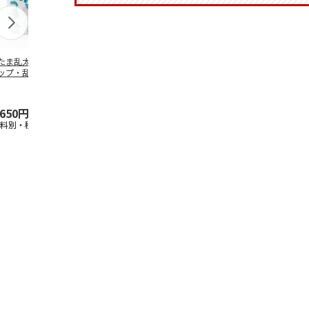
たま乱太郎 マグ
抗菌食洗機対応 ふ
マスコット入りドリ
陶器ダイカッ
ップ・乱太郎・き
わっと弁当箱 530ml
ンクボトル ハロー
カップ ポム
丸・しんべヱ・山
水森亜土 PF
…
キティ PSPR5MC
リン CHMGD
伝
…
,650円
1,760円
3,300円
2,970円
送料別・税込)
(送料別・税込)
(送料別・税込)
(送料別・税込