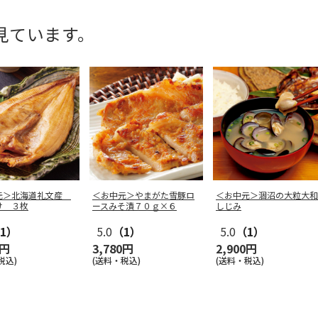
見ています。
元＞北海道礼文産
＜お中元＞やまがた雪豚ロ
＜お中元＞涸沼の大粒大和
け ３枚
ースみそ漬７０ｇ×６
しじみ
1）
5.0
（1）
5.0
（1）
0円
3,780円
2,900円
税込)
(送料・税込)
(送料・税込)