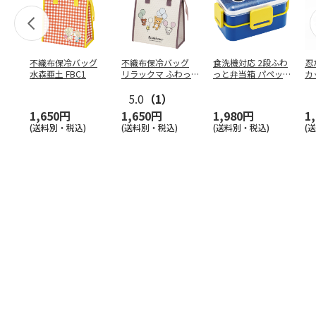
不織布保冷バッグ
不織布保冷バッグ
食洗機対応 2段ふわ
忍
水森亜土 FBC1
リラックマ ふわっ
っと弁当箱 パペッ
カ
と風船 FBC1
トスンスン PFLW
…
り
5.0
（1）
田
1,650円
1,650円
1,980円
1
(送料別・税込)
(送料別・税込)
(送料別・税込)
(