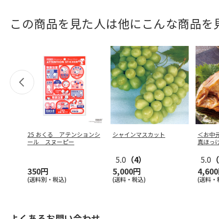
この商品を見た人は他にこんな商品を
25 おくる アテンションシ
シャインマスカット
＜お中
ール スヌーピー
真ほっ
5.0
（4）
5.0
（
350円
5,000円
4,60
(送料別・税込)
(送料・税込)
(送料・
よくあるお問い合わせ