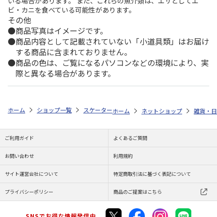
いる場合があります。 また、これらの魚介類は、エサとしてエ
ビ・カニを食べている可能性があります。
その他
商品写真はイメージです。
商品内容として記載されていない「小道具類」はお届け
する商品に含まれておりません。
商品の色は、ご覧になるパソコンなどの環境により、実
際と異なる場合があります。
ホーム
ショップ一覧
スケーター
ストロー付タンブラー320ml 3個セット M
ホーム
ネットショップ
雑貨・日
ご利用ガイド
よくあるご質問
お問い合わせ
利用規約
サイト運営会社について
特定商取引法に基づく表記について
プライバシーポリシー
商品のご提案はこちら
SNSでお得な情報発信中