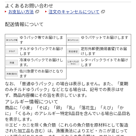
よくあるお問い合わせ
お支払い方法
注文のキャンセルについて
配送情報について
ゆうパック等でお届けしま
ゆうパケットでお届けします
す
チルドゆうパックでお届け
定形外郵便(簡易書留)でお届
します
けします
冷凍ゆうパックでお届けし
レターパックライトでお届け
ます。
します
佐川急便でのお届けとなり
ます
なお、「普通ゆうパック」の場合は表示しません。また、「夏期
のみチルドゆうパック」などとなる場合は、記号での表示はせ
ず、商品内容欄にその旨を表示しています。
アレルギー情報について
商品に「小麦」「そば」「卵」「乳」「落花生」「えび」「か
に」「くるみ」のアレルギー特定8品目を含んでいる場合に品目名
を表示します。
※エビ・カニを除く魚介類（これらの魚介類を原材料として製造
された加工品も含む）は、漁獲漁法によりエビ・カニが混じって