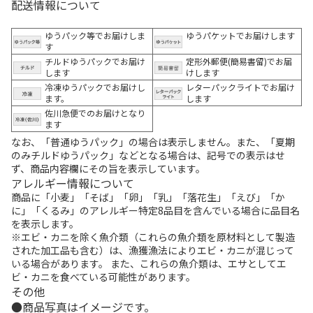
配送情報について
ゆうパック等でお届けしま
ゆうパケットでお届けします
す
チルドゆうパックでお届け
定形外郵便(簡易書留)でお届
します
けします
冷凍ゆうパックでお届けし
レターパックライトでお届け
ます。
します
佐川急便でのお届けとなり
ます
なお、「普通ゆうパック」の場合は表示しません。また、「夏期
のみチルドゆうパック」などとなる場合は、記号での表示はせ
ず、商品内容欄にその旨を表示しています。
アレルギー情報について
商品に「小麦」「そば」「卵」「乳」「落花生」「えび」「か
に」「くるみ」のアレルギー特定8品目を含んでいる場合に品目名
を表示します。
※エビ・カニを除く魚介類（これらの魚介類を原材料として製造
された加工品も含む）は、漁獲漁法によりエビ・カニが混じって
いる場合があります。 また、これらの魚介類は、エサとしてエ
ビ・カニを食べている可能性があります。
その他
商品写真はイメージです。