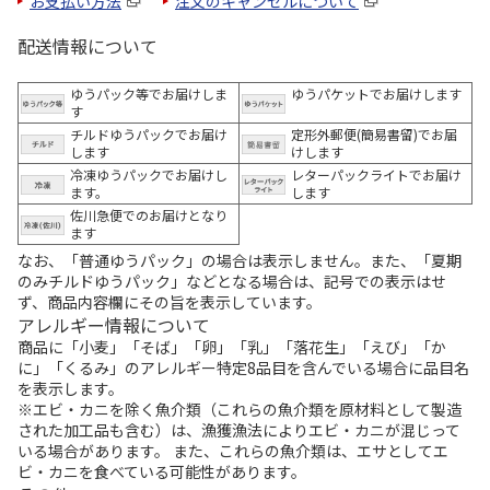
お支払い方法
注文のキャンセルについて
配送情報について
ゆうパック等でお届けしま
ゆうパケットでお届けします
す
チルドゆうパックでお届け
定形外郵便(簡易書留)でお届
します
けします
冷凍ゆうパックでお届けし
レターパックライトでお届け
ます。
します
佐川急便でのお届けとなり
ます
なお、「普通ゆうパック」の場合は表示しません。また、「夏期
のみチルドゆうパック」などとなる場合は、記号での表示はせ
ず、商品内容欄にその旨を表示しています。
アレルギー情報について
商品に「小麦」「そば」「卵」「乳」「落花生」「えび」「か
に」「くるみ」のアレルギー特定8品目を含んでいる場合に品目名
を表示します。
※エビ・カニを除く魚介類（これらの魚介類を原材料として製造
された加工品も含む）は、漁獲漁法によりエビ・カニが混じって
いる場合があります。 また、これらの魚介類は、エサとしてエ
ビ・カニを食べている可能性があります。