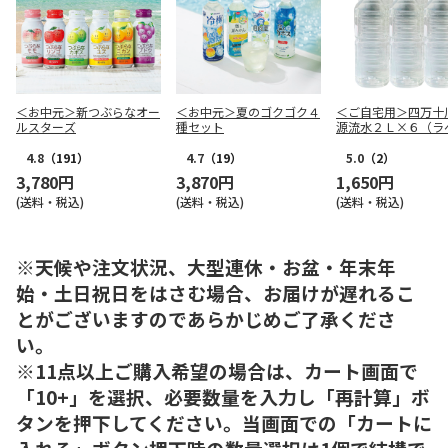
＜お中元＞新つぶらなオー
＜お中元＞夏のゴクゴク４
＜ご自宅用＞四万十
ルスターズ
種セット
源流水２Ｌ×６（ラ
ス）
4.8
（191）
4.7
（19）
5.0
（2）
3,780円
3,870円
1,650円
(送料・税込)
(送料・税込)
(送料・税込)
※天候や注文状況、大型連休・お盆・年末年
始・土日祝日をはさむ場合、お届けが遅れるこ
とがございますのであらかじめご了承くださ
い。
※11点以上ご購入希望の場合は、カート画面で
「10+」を選択、必要数量を入力し「再計算」ボ
タンを押下してください。当画面での「カートに