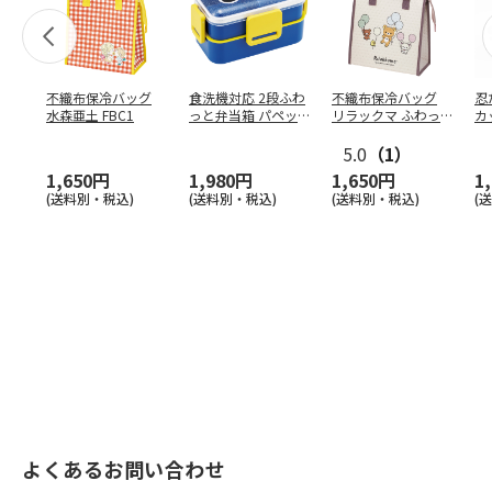
不織布保冷バッグ
食洗機対応 2段ふわ
不織布保冷バッグ
忍
水森亜土 FBC1
っと弁当箱 パペッ
リラックマ ふわっ
カ
トスンスン PFLW
…
と風船 FBC1
り
5.0
（1）
田
1,650円
1,980円
1,650円
1
(送料別・税込)
(送料別・税込)
(送料別・税込)
(
よくあるお問い合わせ