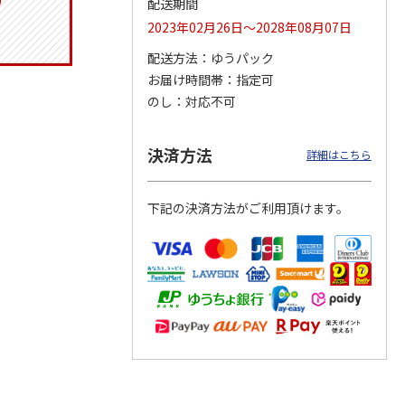
配送期間
2023年02月26日～2028年08月07日
配送方法
ゆうパック
お届け時間帯
指定可
タイト
マスコット入りドリ
コーデュロイ生地ラ
マスコット付箸・箸
ス角型
ンクボトル ハロー
ンチバッグ ハロー
置きセット 21cm 干
のし
対応不可
スン
キティ PSPR5MC
キティ KCOB2
支箸 ポムポムプ
…
3,300円
2,200円
1,320円
決済方法
詳細はこちら
)
(送料別・税込)
(送料別・税込)
(送料別・税込)
下記の決済方法がご利用頂けます。