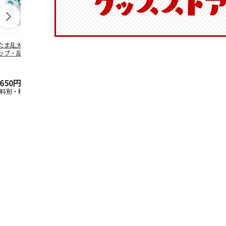
たま乱太郎 マグ
陶器ダイカットマグ
抗菌食洗機対応 ふ
ふわっとフタ
ップ・乱太郎・き
カップ ポムポムプ
わっと弁当箱 530ml
ランチボック
丸・しんべヱ・山
リン CHMGD4
水森亜土 PF
…
パペットスン
伝
…
R
…
,650円
2,970円
1,760円
1,485円
送料別・税込)
(送料別・税込)
(送料別・税込)
(送料別・税込