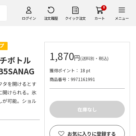
0
ログイン
注文履歴
クイック注文
カート
メニュー
1,870
円
チボトル
(送料別・税込)
5SANAG
獲得ポイント： 18 pt
商品番号
9971161991
フタを開けるとす
に開けられる。氷
しが可能。ショル
お気に入りに登録する