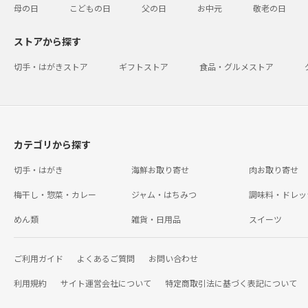
母の日
こどもの日
父の日
お中元
敬老の日
ストアから探す
切手・はがきストア
ギフトストア
食品・グルメストア
カテゴリから探す
切手・はがき
海鮮お取り寄せ
肉お取り寄せ
梅干し・惣菜・カレー
ジャム・はちみつ
調味料・ドレッ
めん類
雑貨・日用品
スイーツ
ご利用ガイド
よくあるご質問
お問い合わせ
利用規約
サイト運営会社について
特定商取引法に基づく表記について