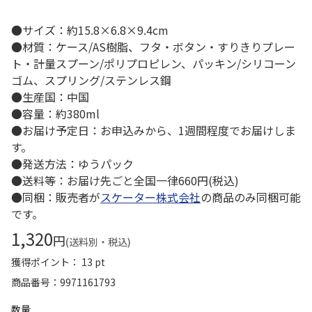
●サイズ：約15.8×6.8×9.4cm
●材質：ケース/AS樹脂、フタ・ボタン・すりきりプレー
ト・計量スプーン/ポリプロピレン、パッキン/シリコーン
ゴム、スプリング/ステンレス鋼
●生産国：中国
●容量：約380ml
●お届け予定日：お申込みから、1週間程度でお届けしま
す。
●発送方法：ゆうパック
●送料等：お届け先ごと全国一律660円(税込)
●同梱：販売者が
スケーター株式会社
の商品のみ同梱可能
です。
1,320
円
(送料別・税込)
獲得ポイント： 13 pt
商品番号
9971161793
数量