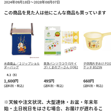
2024年09月18日～2028年08月07日
この商品を見た人は他にこんな商品も買っています
水森亜土／２ジップショル
救急バンソウコウ (Sサイ
子供用片手おけ POO
ダーバッグ
ズ) くまのプーさん QQB2
ケッチ BS25N
4.2
（5）
1,600円
495円
660円
(送料別・税込)
(送料別・税込)
(送料別・税込)
※天候や注文状況、大型連休・お盆・年末年
始・土日祝日をはさむ場合、お届けが遅れるこ