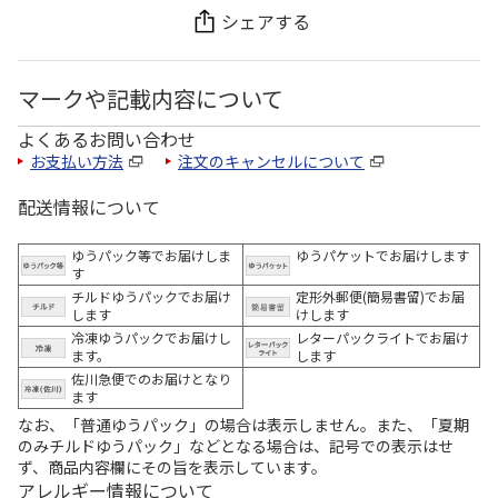
シェアする
マークや記載内容について
よくあるお問い合わせ
お支払い方法
注文のキャンセルについて
配送情報について
ゆうパック等でお届けしま
ゆうパケットでお届けします
す
チルドゆうパックでお届け
定形外郵便(簡易書留)でお届
します
けします
冷凍ゆうパックでお届けし
レターパックライトでお届け
ます。
します
佐川急便でのお届けとなり
ます
なお、「普通ゆうパック」の場合は表示しません。また、「夏期
のみチルドゆうパック」などとなる場合は、記号での表示はせ
ず、商品内容欄にその旨を表示しています。
アレルギー情報について