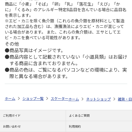
商品に「小麦」「そば」「卵」「乳」「落花生」「えび」「か
に」「くるみ」のアレルギー特定8品目を含んでいる場合に品目名
を表示します。
※エビ・カニを除く魚介類（これらの魚介類を原材料として製造
された加工品も含む）は、漁獲漁法によりエビ・カニが混じって
いる場合があります。 また、これらの魚介類は、エサとしてエ
ビ・カニを食べている可能性があります。
その他
商品写真はイメージです。
商品内容として記載されていない「小道具類」はお届け
する商品に含まれておりません。
商品の色は、ご覧になるパソコンなどの環境により、実
際と異なる場合があります。
ホーム
ショップ一覧
スケーター
ワンプッシュで開く調味料ポット く
ホーム
ネットショップ
雑貨・日
ご利用ガイド
よくあるご質問
お問い合わせ
利用規約