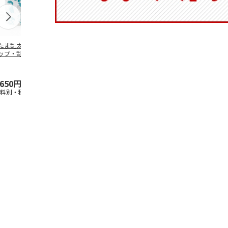
たま乱太郎 マグ
抗菌食洗機対応 ふ
マスコット入りドリ
陶器ダイカッ
ップ・乱太郎・き
わっと弁当箱 530ml
ンクボトル ハロー
カップ ポム
丸・しんべヱ・山
水森亜土 PF
…
キティ PSPR5MC
リン CHMGD
伝
…
,650円
1,760円
3,300円
2,970円
送料別・税込)
(送料別・税込)
(送料別・税込)
(送料別・税込