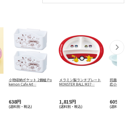
小物収納ポケット 2個組 Po
メラミン製ランチプレート
抗菌 電子レ
kemon Cafe Art
…
MONSTER BALL M37
…
応小皿 ポケモン
638円
1,815円
605円
(送料別・税込)
(送料別・税込)
(送料別・税込