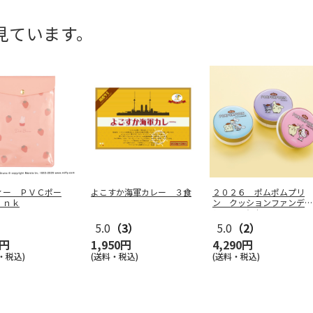
見ています。
ィー ＰＶＣポー
よこすか海軍カレー ３食
２０２６ ポムポムプリ
ｉｎｋ
ン クッションファンデー
ション３個セ
…
5.0
（3）
5.0
（2）
0円
1,950円
4,290円
・税込)
(送料・税込)
(送料・税込)