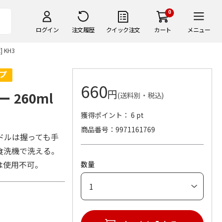
0
ログイン
注文履歴
クイック注文
カート
メニュー
 KH3
660
円
260ml
(送料別・税込)
獲得ポイント： 6 pt
商品番号
9971161769
ドルは握っても手
食洗機で洗える。
は使用不可。
数量