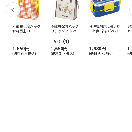
不織布保冷バッグ
不織布保冷バッグ
食洗機対応 2段ふわ
忍
水森亜土 FBC1
リラックマ ふわっ
っと弁当箱 パペッ
カ
と風船 FBC1
トスンスン PFLW
…
り
5.0
（1）
田
1,650円
1,650円
1,980円
1
(送料別・税込)
(送料別・税込)
(送料別・税込)
(