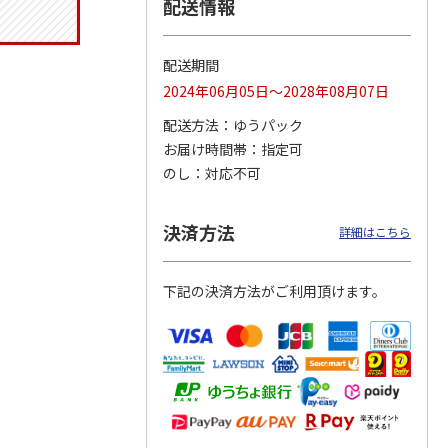
配送情報
配送期間
トマグ
コーデュロイ生地ラ
ふわっとフタタイト
八角形ステンレスマ
2024年06月05日～2028年08月07日
ポムプ
ンチバッグ ハロー
ランチボックス角型
グボトル 500ml リ
4
キティ KCOB2
パペットスンスン
ラックマ リラッ
…
配送方法
ゆうパック
R
…
お届け時間帯
指定可
2,200円
1,485円
4,510円
のし
対応不可
)
(送料別・税込)
(送料別・税込)
(送料別・税込)
決済方法
詳細はこちら
下記の決済方法がご利用頂けます。