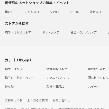
郵便局のネットショップの特集・イベント
母の日
こどもの日
父の日
お中元
敬老の日
ストアから探す
切手・はがきストア
ギフトストア
食品・グルメストア
カテゴリから探す
切手・はがき
海鮮お取り寄せ
肉お取り寄せ
梅干し・惣菜・カレー
ジャム・はちみつ
調味料・ドレッ
めん類
雑貨・日用品
スイーツ
ご利用ガイド
よくあるご質問
お問い合わせ
利用規約
サイト運営会社について
特定商取引法に基づく表記について