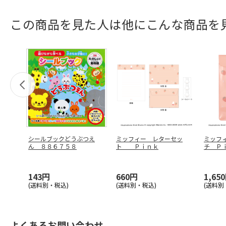
この商品を見た人は他にこんな商品を
シールブックどうぶつえ
ミッフィー レターセッ
ミッフ
ん ８８６７５８
ト Ｐｉｎｋ
チ Ｐ
143円
660円
1,65
(送料別・税込)
(送料別・税込)
(送料別
よくあるお問い合わせ