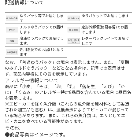
配送情報について
ゆうパック等でお届けしま
ゆうパケットでお届けします
す
チルドゆうパックでお届け
定形外郵便(簡易書留)でお届
します
けします
冷凍ゆうパックでお届けし
レターパックライトでお届け
ます。
します
佐川急便でのお届けとなり
ます
なお、「普通ゆうパック」の場合は表示しません。また、「夏期
のみチルドゆうパック」などとなる場合は、記号での表示はせ
ず、商品内容欄にその旨を表示しています。
アレルギー情報について
商品に「小麦」「そば」「卵」「乳」「落花生」「えび」「か
に」「くるみ」のアレルギー特定8品目を含んでいる場合に品目名
を表示します。
※エビ・カニを除く魚介類（これらの魚介類を原材料として製造
された加工品も含む）は、漁獲漁法によりエビ・カニが混じって
いる場合があります。 また、これらの魚介類は、エサとしてエ
ビ・カニを食べている可能性があります。
その他
商品写真はイメージです。