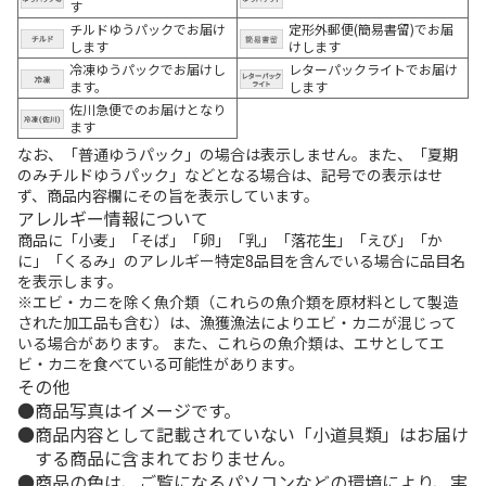
す
チルドゆうパックでお届け
定形外郵便(簡易書留)でお届
します
けします
冷凍ゆうパックでお届けし
レターパックライトでお届け
ます。
します
佐川急便でのお届けとなり
ます
なお、「普通ゆうパック」の場合は表示しません。また、「夏期
のみチルドゆうパック」などとなる場合は、記号での表示はせ
ず、商品内容欄にその旨を表示しています。
アレルギー情報について
商品に「小麦」「そば」「卵」「乳」「落花生」「えび」「か
に」「くるみ」のアレルギー特定8品目を含んでいる場合に品目名
を表示します。
※エビ・カニを除く魚介類（これらの魚介類を原材料として製造
された加工品も含む）は、漁獲漁法によりエビ・カニが混じって
いる場合があります。 また、これらの魚介類は、エサとしてエ
ビ・カニを食べている可能性があります。
その他
商品写真はイメージです。
商品内容として記載されていない「小道具類」はお届け
する商品に含まれておりません。
商品の色は、ご覧になるパソコンなどの環境により、実