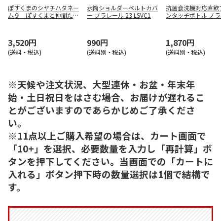
ぽすくまのシヤチハタネー
水筒ショルダーベルトカバ
抗菌食洗機対応直飲
ム９ ぽすくまと仲間たち
ー プラレール 23 LSVC1
ンタッチボトル ノ
（クリップ付）Ｃ
ぐんだん PSB5SANA
3,520円
990円
1,870円
(送料・税込)
(送料別・税込)
(送料別・税込)
※天候や注文状況、大型連休・お盆・年末年
始・土日祝日をはさむ場合、お届けが遅れるこ
とがございますのであらかじめご了承くださ
い。
※11点以上ご購入希望の場合は、カート画面で
「10+」を選択、必要数量を入力し「再計算」ボ
タンを押下してください。当画面での「カートに
入れる」ボタン押下時の数量選択は1個で結構で
す。