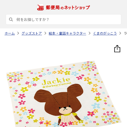
ホーム
グッズストア
絵本・童話キャラクター
くまのがっこう
ラ