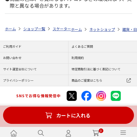
際と異なる場合があります。
ホーム
ショップ一覧
スケーター
ランチクロス くまのがっこう KB4
ホーム
ネットショップ
雑貨・日
ご利用ガイド
よくあるご質問
お問い合わせ
利用規約
サイト運営会社について
特定商取引法に基づく表記について
プライバシーポリシー
商品のご提案はこちら
SNSでお得な情報発信中
カートに入れる
Copyright (C) JAPAN POST Co.,Ltd. All Rights Reserved.
0