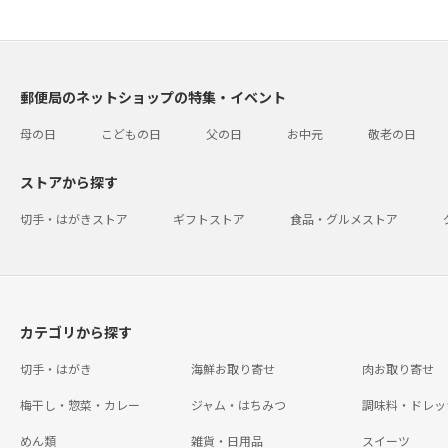
郵便局のネットショップの特集・イベント
母の日
こどもの日
父の日
お中元
敬老の日
ストアから探す
切手・はがきストア
ギフトストア
食品・グルメストア
カテゴリから探す
切手・はがき
海鮮お取り寄せ
肉お取り寄せ
梅干し・惣菜・カレー
ジャム・はちみつ
調味料・ドレッ
めん類
雑貨・日用品
スイーツ