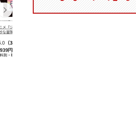
ニメ『ジョジョの
コジコジ／ショルダ
POSTIES オリジナ
アニメ『ジョ
妙な冒険 黄金の
ー付きバッグ
ルTシャツ Sサイズ
奇妙な冒険 
CITY POP
…
風』CITY PO
5.0
（3）
4.5
（6）
4.8
（4）
,939円
1,760円
3,080円
3,839円
送料別・税込)
(送料別・税込)
(送料別・税込)
(送料別・税込