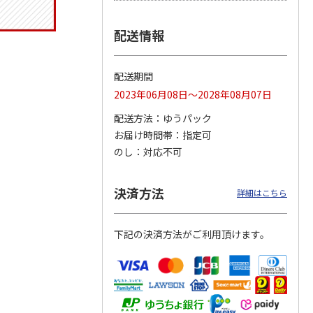
配送情報
ジョの
『ジョジョの奇妙な
『ジョジョの奇妙な
『ジョジョの奇妙な
黄金の
冒険 スターダスト
冒険 スターダスト
冒険 スターダスト
配送期間
P
…
クルセイダース』
クルセイダース』
クルセイダース』
2023年06月08日～2028年08月07日
ワー
…
トラ
…
トラ
…
4,400円
3,300円
3,300円
配送方法
ゆうパック
)
(送料別・税込)
(送料別・税込)
(送料別・税込)
お届け時間帯
指定可
のし
対応不可
決済方法
詳細はこちら
下記の決済方法がご利用頂けます。