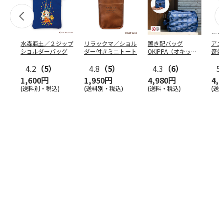
水森亜土／２ジップ
リラックマ／ショル
置き配バッグ
ア
ショルダーバッグ
ダー付きミニトート
OKIPPA（オキッ
奇
パ）
風』
4.2
（5）
4.8
（5）
4.3
（6）
1,600円
1,950円
4,980円
4
(送料別・税込)
(送料別・税込)
(送料・税込)
(