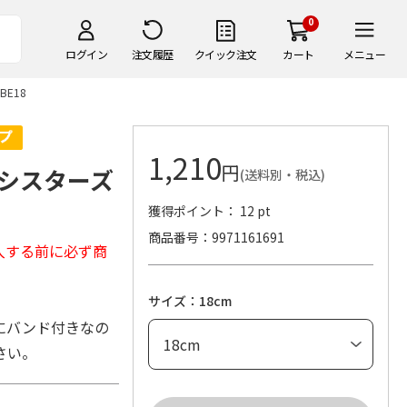
0
ログイン
注文履歴
クイック注文
カート
メニュー
BE18
1,210
円
んシスターズ
(送料別・税込)
獲得ポイント： 12 pt
商品番号
9971161691
入する前に必ず商
サイズ：18cm
にバンド付きなの
さい。