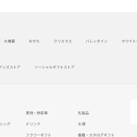
お歳暮
おせち
クリスマス
バレンタイン
ホワイト
グッズストア
ソーシャルギフトストア
果物・野菜等
乳製品
シング
ドリンク
お酒
フラワーギフト
書籍・カタログギフト