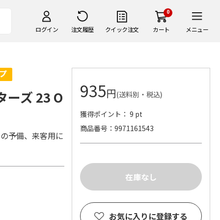
0
ログイン
注文履歴
クイック注文
カート
メニュー
935
円
ーズ 23 O
(送料別・税込)
獲得ポイント： 9 pt
商品番号
9971161543
用の予備、来客用に
お気に入りに登録する