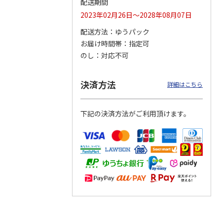
配送期間
2023年02月26日～2028年08月07日
配送方法
ゆうパック
お届け時間帯
指定可
タイト
マスコット入りドリ
コーデュロイ生地ラ
マスコット付箸・箸
ス角型
ンクボトル ハロー
ンチバッグ ハロー
置きセット 21cm 干
のし
対応不可
スン
キティ PSPR5MC
キティ KCOB2
支箸 ポムポムプ
…
3,300円
2,200円
1,320円
決済方法
詳細はこちら
)
(送料別・税込)
(送料別・税込)
(送料別・税込)
下記の決済方法がご利用頂けます。