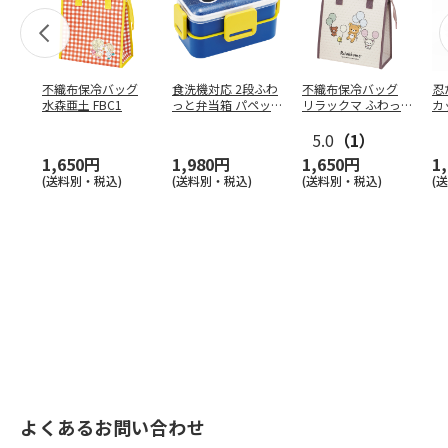
不織布保冷バッグ
食洗機対応 2段ふわ
不織布保冷バッグ
忍
水森亜土 FBC1
っと弁当箱 パペッ
リラックマ ふわっ
カ
トスンスン PFLW
…
と風船 FBC1
り
5.0
（1）
田
1,650円
1,980円
1,650円
1
(送料別・税込)
(送料別・税込)
(送料別・税込)
(
よくあるお問い合わせ