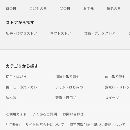
母の日
こどもの日
父の日
お中元
敬老の日
ストアから探す
切手・はがきストア
ギフトストア
食品・グルメストア
カテゴリから探す
切手・はがき
海鮮お取り寄せ
肉お取り寄せ
梅干し・惣菜・カレー
ジャム・はちみつ
調味料・ドレッ
めん類
雑貨・日用品
スイーツ
ご利用ガイド
よくあるご質問
お問い合わせ
利用規約
サイト運営会社について
特定商取引法に基づく表記について