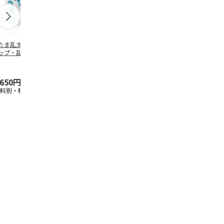
たま乱太郎 マグ
陶器ダイカットマグ
抗菌食洗機対応 ふ
ふわっとフタ
ップ・乱太郎・き
カップ ポムポムプ
わっと弁当箱 530ml
ランチボック
丸・しんべヱ・山
リン CHMGD4
水森亜土 PF
…
パペットスン
伝
…
R
…
,650円
2,970円
1,760円
1,485円
送料別・税込)
(送料別・税込)
(送料別・税込)
(送料別・税込