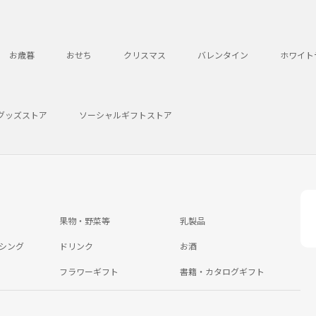
お歳暮
おせち
クリスマス
バレンタイン
ホワイト
グッズストア
ソーシャルギフトストア
果物・野菜等
乳製品
シング
ドリンク
お酒
フラワーギフト
書籍・カタログギフト