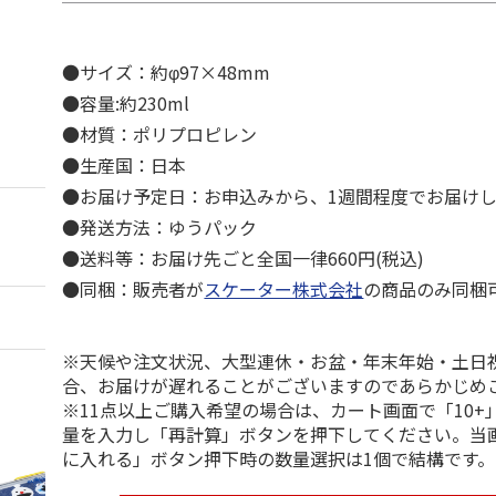
●サイズ：約φ97×48mm
●容量:約230ml
●材質：ポリプロピレン
●生産国：日本
●お届け予定日：お申込みから、1週間程度でお届け
●発送方法：ゆうパック
●送料等：お届け先ごと全国一律660円(税込)
●同梱：販売者が
スケーター株式会社
の商品のみ同梱
※天候や注文状況、大型連休・お盆・年末年始・土日
合、お届けが遅れることがございますのであらかじめ
※11点以上ご購入希望の場合は、カート画面で「10+
量を入力し「再計算」ボタンを押下してください。当
に入れる」ボタン押下時の数量選択は1個で結構です。