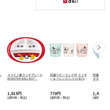
ェ
メラミン製ランチプレート
抗菌ベビーコップ3P ミッキ
抗菌 食洗機
MONSTER BALL M37
…
ー＆フレンズ/レトロ BCUP
タタイトラ
…
型 ポ
…
1,815円
770円
1,485円
(送料別・税込)
(送料別・税込)
(送料別・税込