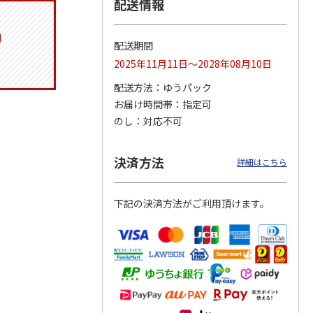
配送情報
配送期間
トマグ
コーデュロイ生地ラ
八角形ステンレスマ
マスコット付箸・箸
2025年11月11日～2028年08月10日
ポムプ
ンチバッグ ハロー
グボトル 500ml リ
置きセット 21cm 干
4
キティ KCOB2
ラックマ リラッ
…
支箸 ポムポムプ
…
配送方法
ゆうパック
お届け時間帯
指定可
2,200円
4,510円
1,320円
のし
対応不可
)
(送料別・税込)
(送料別・税込)
(送料別・税込)
決済方法
詳細はこちら
下記の決済方法がご利用頂けます。