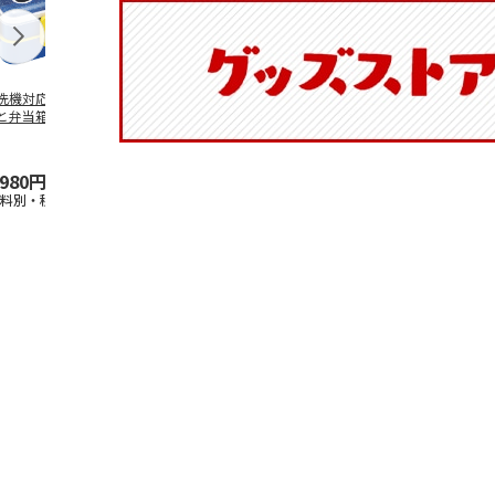
洗機対応 2段ふわ
抗菌食洗機対応 ふ
マスコット入りドリ
陶器ダイカッ
と弁当箱 パペッ
わっと弁当箱 530ml
ンクボトル ハロー
カップ ポム
スンスン PFLW
…
水森亜土 PF
…
キティ PSPR5MC
リン CHMGD
,980円
1,760円
3,300円
2,970円
送料別・税込)
(送料別・税込)
(送料別・税込)
(送料別・税込