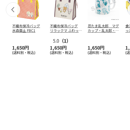
不織布保冷バッグ
不織布保冷バッグ
忍たま乱太郎 マグ
食
水森亜土 FBC1
リラックマ ふわっ
カップ・乱太郎・き
っ
と風船 FBC1
り丸・しんべヱ・山
ト
5.0
（1）
田伝
…
1,650円
1,650円
1,650円
1
(送料別・税込)
(送料別・税込)
(送料別・税込)
(