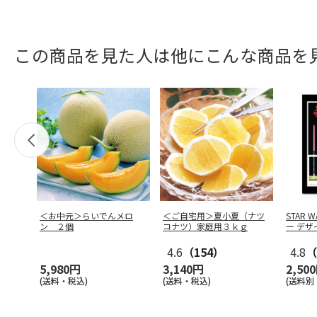
この商品を見た人は他にこんな商品を
＜お中元＞らいでんメロ
＜ご自宅用＞夏小夏（ナツ
STAR
ン ２個
コナツ）家庭用３ｋｇ
ー デザ
4.6
（154）
4.8
（
5,980円
3,140円
2,50
(送料・税込)
(送料・税込)
(送料別