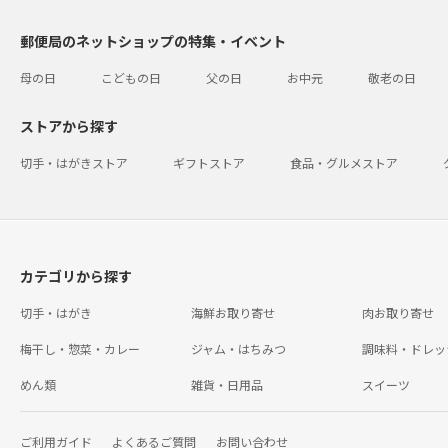
郵便局のネットショップの特集・イベント
母の日
こどもの日
父の日
お中元
敬老の日
ストアから探す
切手・はがきストア
ギフトストア
食品・グルメストア
カテゴリから探す
切手・はがき
海鮮お取り寄せ
肉お取り寄せ
梅干し・惣菜・カレー
ジャム・はちみつ
調味料・ドレッ
めん類
雑貨・日用品
スイーツ
ご利用ガイド
よくあるご質問
お問い合わせ