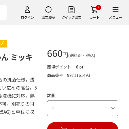
0
ログイン
注文履歴
クイック注文
カート
メニュー
660
円
ん ミッキ
(送料別・税込)
獲得ポイント： 6 pt
商品番号
9971161493
合の抗菌仕様。浅
くい広めの高台。5
食洗機に対応。熱
数量
不可。別売りの同
25AG)と重ねて収