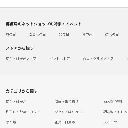
郵便局のネットショップの特集・イベント
母の日
こどもの日
父の日
お中元
敬老の日
ストアから探す
切手・はがきストア
ギフトストア
食品・グルメストア
カテゴリから探す
切手・はがき
海鮮お取り寄せ
肉お取り寄せ
梅干し・惣菜・カレー
ジャム・はちみつ
調味料・ドレッ
めん類
雑貨・日用品
スイーツ