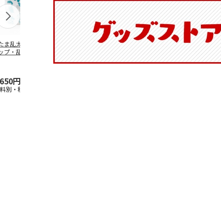
たま乱太郎 マグ
抗菌食洗機対応 ふ
陶器ダイカットマグ
マスコット入
ップ・乱太郎・き
わっと弁当箱 530ml
カップ ポムポムプ
ンクボトル 
丸・しんべヱ・山
水森亜土 PF
…
リン CHMGD4
キティ PSPR
伝
…
,650円
1,760円
2,970円
3,300円
送料別・税込)
(送料別・税込)
(送料別・税込)
(送料別・税込