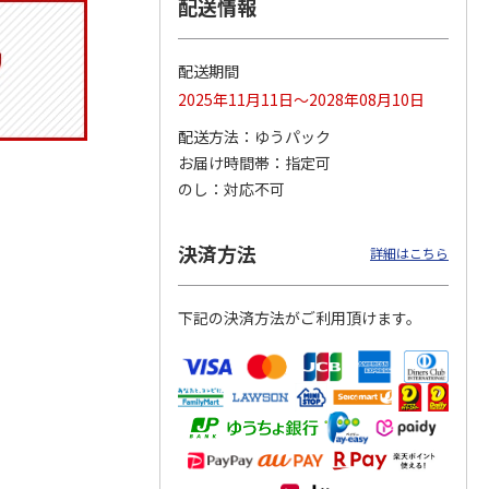
配送情報
配送期間
りドリ
ふわっとフタタイト
コーデュロイ生地ラ
八角形ステンレスマ
2025年11月11日～2028年08月10日
ハロー
ランチボックス角型
ンチバッグ ハロー
グボトル 500ml リ
5MC
パペットスンスン
キティ KCOB2
ラックマ リラッ
…
配送方法
ゆうパック
R
…
お届け時間帯
指定可
1,485円
2,200円
4,510円
のし
対応不可
)
(送料別・税込)
(送料別・税込)
(送料別・税込)
決済方法
詳細はこちら
下記の決済方法がご利用頂けます。