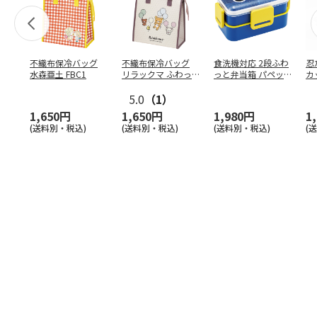
不織布保冷バッグ
不織布保冷バッグ
食洗機対応 2段ふわ
忍
水森亜土 FBC1
リラックマ ふわっ
っと弁当箱 パペッ
カ
と風船 FBC1
トスンスン PFLW
…
り
5.0
（1）
田
1,650円
1,650円
1,980円
1
(送料別・税込)
(送料別・税込)
(送料別・税込)
(