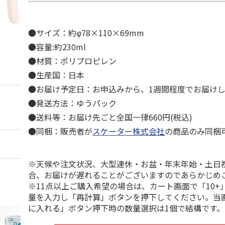
●サイズ：約φ78×110×69mm
●容量:約230ml
●材質：ポリプロピレン
●生産国：日本
●お届け予定日：お申込みから、1週間程度でお届け
●発送方法：ゆうパック
●送料等：お届け先ごと全国一律660円(税込)
●同梱：販売者が
スケーター株式会社
の商品のみ同梱
※天候や注文状況、大型連休・お盆・年末年始・土日
合、お届けが遅れることがございますのであらかじめ
※11点以上ご購入希望の場合は、カート画面で「10+
量を入力し「再計算」ボタンを押下してください。当
に入れる」ボタン押下時の数量選択は1個で結構です。