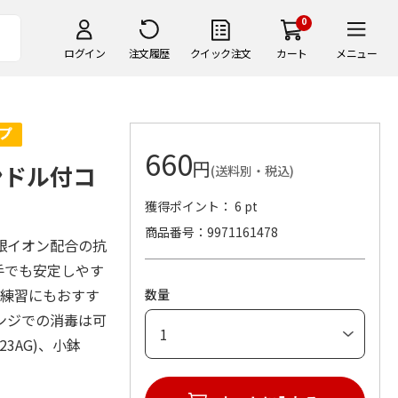
0
ログイン
注文履歴
クイック注文
カート
メニュー
660
円
ンドル付コ
(送料別・税込)
獲得ポイント： 6 pt
商品番号
9971161478
銀イオン配合の抗
手でも安定しやす
事練習にもおすす
数量
ンジでの消毒は可
3AG)、小鉢