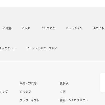
お歳暮
おせち
クリスマス
バレンタイン
ホワイト
グッズストア
ソーシャルギフトストア
果物・野菜等
乳製品
シング
ドリンク
お酒
フラワーギフト
書籍・カタログギフト