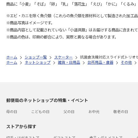
商品に「小麦」「そば」「卵」「乳」「落花生」「えび」「かに」「くるみ」
※エビ・カニを除く魚介類（これらの魚介類を原材料として製造された加工品
※商品写真はイメージです。
※商品内容として記載されていない「小道具類」はお届けする商品に含まれて
※商品の色は、印刷の都合により、実際と異なる場合があります。
ホーム
ショップ一覧
スケーター
抗菌食洗機対応スライド式トリオセット
ホーム
ネットショップ
雑貨・日用品
台所用品・食器
その他
郵便局のネットショップの特集・イベント
母の日
こどもの日
父の日
お中元
敬老の日
ストアから探す
切手・はがきストア
ギフトストア
食品・グルメストア