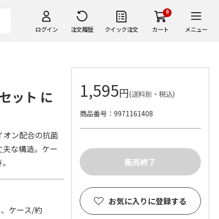
0
ログイン
注文履歴
クイック注文
カート
メニュー
1,595
円
セット に
(送料別・税込)
商品番号
9971161408
イオン配合の抗菌
丈夫な構造。ケー
き。
お気に入りに登録する
m、ケース/約