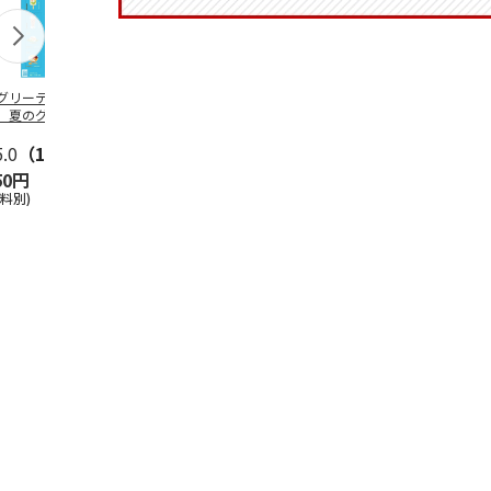
グリーティング切
【グリーティング切
レターパックプラス
＜お中元＞新
】夏のグリーティ
手】夏のグリーティ
（600円）（20部セ
なオールスタ
グ（85円）
ング（110円）
ット）
5.0
（10）
5.0
（17）
4.8
（24）
4.8
（19
50円
1,100円
12,000円
3,780円
送料別)
(送料別)
(送料別)
(送料・税込)