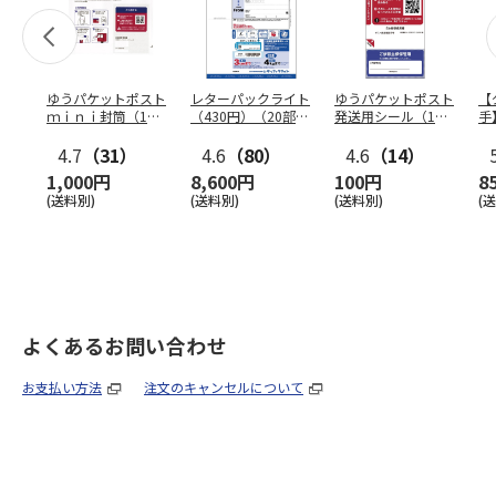
ゆうパケットポスト
レターパックライト
ゆうパケットポスト
【
ｍｉｎｉ封筒（1個
（430円）（20部セ
発送用シール（1個
手
（50枚）セット）
ット）
（20枚）セット）
ン
4.7
（31）
4.6
（80）
4.6
（14）
1,000円
8,600円
100円
8
(送料別)
(送料別)
(送料別)
(
よくあるお問い合わせ
お支払い方法
注文のキャンセルについて