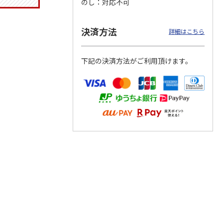
のし
対応不可
決済方法
詳細はこちら
つぶら
【グリーティング切
【グリーティング切
【のり式】110円普
ーズ
手】ハッピーグリー
手】グリーティング
通切手・千鳥（1シ
下記の決済方法がご利用頂けます。
ティング（110円）
（シンプル）（110
ート100枚）
1）
5.0
（2）
円
4.8
…
（11）
4.6
（7）
1,100円
5,500円
11,000円
(送料別)
(送料別)
(送料別)