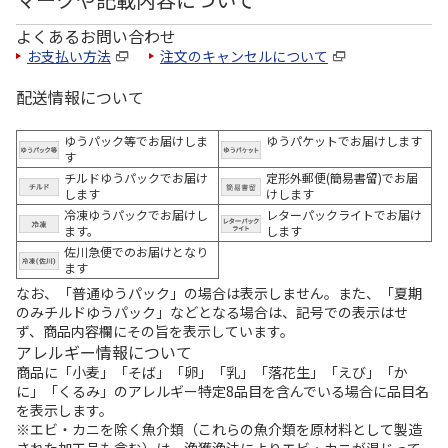
よくあるお問い合わせ
お支払い方法
注文のキャンセルについて
配送情報について
ゆうパック等でお届けしま
ゆうパケットでお届けします
す
チルドゆうパックでお届け
定形外郵便(簡易書留)でお届
します
けします
冷凍ゆうパックでお届けし
レターパックライトでお届け
ます。
します
佐川急便でのお届けとなり
ます
なお、「普通ゆうパック」の場合は表示しません。また、「夏期
のみチルドゆうパック」などとなる場合は、記号での表示はせ
ず、商品内容欄にその旨を表示しています。
アレルギー情報について
商品に「小麦」「そば」「卵」「乳」「落花生」「えび」「か
に」「くるみ」のアレルギー特定8品目を含んでいる場合に品目名
を表示します。
※エビ・カニを除く魚介類（これらの魚介類を原材料として製造
された加工品も含む）は、漁獲漁法によりエビ・カニが混じって