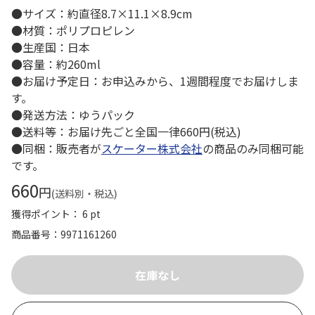
●サイズ：約直径8.7×11.1×8.9cm
●材質：ポリプロピレン
●生産国：日本
●容量：約260ml
●お届け予定日：お申込みから、1週間程度でお届けしま
す。
●発送方法：ゆうパック
●送料等：お届け先ごと全国一律660円(税込)
●同梱：販売者が
スケーター株式会社
の商品のみ同梱可能
です。
660
円
(送料別・税込)
獲得ポイント： 6 pt
商品番号
9971161260