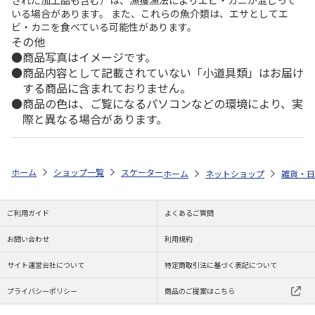
いる場合があります。 また、これらの魚介類は、エサとしてエ
ビ・カニを食べている可能性があります。
その他
商品写真はイメージです。
商品内容として記載されていない「小道具類」はお届け
する商品に含まれておりません。
商品の色は、ご覧になるパソコンなどの環境により、実
際と異なる場合があります。
ホーム
ショップ一覧
スケーター
ハンドル付スタッキングタンブラー 26
ホーム
ネットショップ
雑貨・日
ご利用ガイド
よくあるご質問
お問い合わせ
利用規約
サイト運営会社について
特定商取引法に基づく表記について
プライバシーポリシー
商品のご提案はこちら