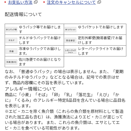
お支払い方法
注文のキャンセルについて
配送情報について
ゆうパック等でお届けしま
ゆうパケットでお届けします
す
チルドゆうパックでお届け
定形外郵便(簡易書留)でお届
します
けします
冷凍ゆうパックでお届けし
レターパックライトでお届け
ます。
します
佐川急便でのお届けとなり
ます
なお、「普通ゆうパック」の場合は表示しません。また、「夏期
のみチルドゆうパック」などとなる場合は、記号での表示はせ
ず、商品内容欄にその旨を表示しています。
アレルギー情報について
商品に「小麦」「そば」「卵」「乳」「落花生」「えび」「か
に」「くるみ」のアレルギー特定8品目を含んでいる場合に品目名
を表示します。
※エビ・カニを除く魚介類（これらの魚介類を原材料として製造
された加工品も含む）は、漁獲漁法によりエビ・カニが混じって
いる場合があります。 また、これらの魚介類は、エサとしてエ
ビ・カニを食べている可能性があります。