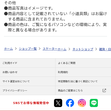
その他
商品写真はイメージです。
商品内容として記載されていない「小道具類」はお届け
する商品に含まれておりません。
商品の色は、ご覧になるパソコンなどの環境により、実
際と異なる場合があります。
ホーム
ショップ一覧
スケーター
歯ブラシケース ポチャッコ ラインデ
ホーム
ネットショップ
雑貨・日
ご利用ガイド
よくあるご質問
お問い合わせ
利用規約
サイト運営会社について
特定商取引法に基づく表記について
プライバシーポリシー
商品のご提案はこちら
SNSでお得な情報発信中