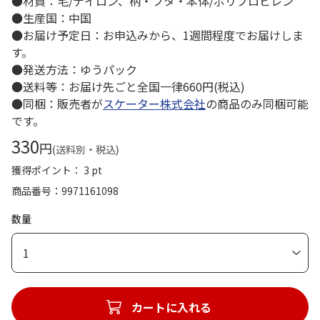
●材質：毛/ナイロン、柄・フタ・本体/ポリプロピレン
●生産国：中国
●お届け予定日：お申込みから、1週間程度でお届けしま
す。
●発送方法：ゆうパック
●送料等：お届け先ごと全国一律660円(税込)
●同梱：販売者が
スケーター株式会社
の商品のみ同梱可能
です。
330
円
(送料別・税込)
獲得ポイント： 3 pt
商品番号
9971161098
数量
1
カートに入れる