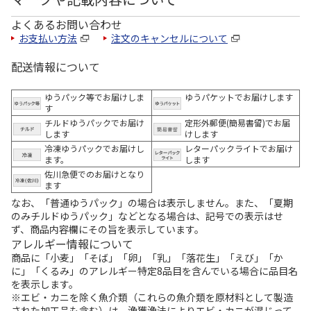
よくあるお問い合わせ
お支払い方法
注文のキャンセルについて
配送情報について
ゆうパック等でお届けしま
ゆうパケットでお届けします
す
チルドゆうパックでお届け
定形外郵便(簡易書留)でお届
します
けします
冷凍ゆうパックでお届けし
レターパックライトでお届け
ます。
します
佐川急便でのお届けとなり
ます
なお、「普通ゆうパック」の場合は表示しません。また、「夏期
のみチルドゆうパック」などとなる場合は、記号での表示はせ
ず、商品内容欄にその旨を表示しています。
アレルギー情報について
商品に「小麦」「そば」「卵」「乳」「落花生」「えび」「か
に」「くるみ」のアレルギー特定8品目を含んでいる場合に品目名
を表示します。
※エビ・カニを除く魚介類（これらの魚介類を原材料として製造
された加工品も含む）は、漁獲漁法によりエビ・カニが混じって