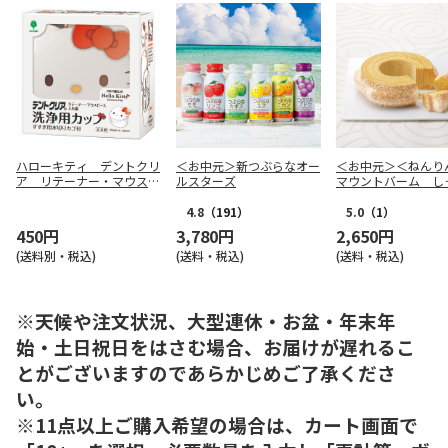
ハローキティ デントクリ
＜お中元＞新つぶらなオー
＜お中元＞＜ねんり
ア リテーナー・マウスピ
ルスターズ
マウントバーム し
ース・入れ歯洗浄用カップ
芽 １山
4.8
（191）
5.0
（1）
450円
3,780円
2,650円
(送料別・税込)
(送料・税込)
(送料・税込)
※天候や注文状況、大型連休・お盆・年末年
始・土日祝日をはさむ場合、お届けが遅れるこ
とがございますのであらかじめご了承くださ
い。
※11点以上ご購入希望の場合は、カート画面で