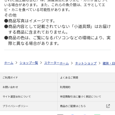
いる場合があります。 また、これらの魚介類は、エサとしてエ
ビ・カニを食べている可能性があります。
その他
商品写真はイメージです。
商品内容として記載されていない「小道具類」はお届け
する商品に含まれておりません。
商品の色は、ご覧になるパソコンなどの環境により、実
際と異なる場合があります。
ホーム
ショップ一覧
スケーター
コンパクトヘッド歯ブラシ 2P ハロ
ホーム
ネットショップ
雑貨・日
ご利用ガイド
よくあるご質問
お問い合わせ
利用規約
サイト運営会社について
特定商取引法に基づく表記について
プライバシーポリシー
商品のご提案はこちら