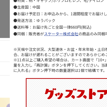
●材質：柄・キャップ/ポリプロピレン、毛/ナイロン
●生産国：中国
●お届け予定日：お申込みから、1週間程度でお届け
●発送方法：ゆうパック
●送料等：お届け先ごと全国一律660円(税込)
●同梱：販売者が
スケーター株式会社
の商品のみ同梱
※天候や注文状況、大型連休・お盆・年末年始・土日
合、お届けが遅れることがございますのであらかじめ
※11点以上ご購入希望の場合は、カート画面で「10+
量を入力し「再計算」ボタンを押下してください。当
に入れる」ボタン押下時の数量選択は1個で結構です。