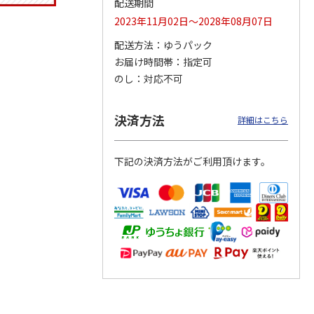
配送期間
2023年11月02日～2028年08月07日
配送方法
ゆうパック
お届け時間帯
指定可
 クッ
２０２６ ポムポム
〈ソロソロ〉パーフ
〈ソロソロ〉アクア
デーシ
プリン フェイスパ
ェクトＵＶジェル
シートマスクＲ・パ
のし
対応不可
ト
ウダー３個セット
２本
ーフェクトＵＶジェ
5.0
（1）
4.8
（12）
ルセ
4.4
…
（10）
5,280円
3,980円
3,980円
決済方法
詳細はこちら
(送料・税込)
(送料・税込)
(送料・税込)
下記の決済方法がご利用頂けます。