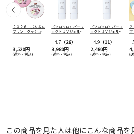
２０２６ ポムポム
〈ソロソロ〉パーフ
〈ソロソロ〉パーフ
２
プリン クッション
ェクトＵＶジェル
ェクトＵＶジェル
プ
ファンデ＆フェイス
２本
１本
フ
パウ
…
4.7
（26）
4.9
（11）
個
3,520円
3,980円
2,480円
4
(送料・税込)
(送料・税込)
(送料・税込)
(
この商品を見た人は他にこんな商品を