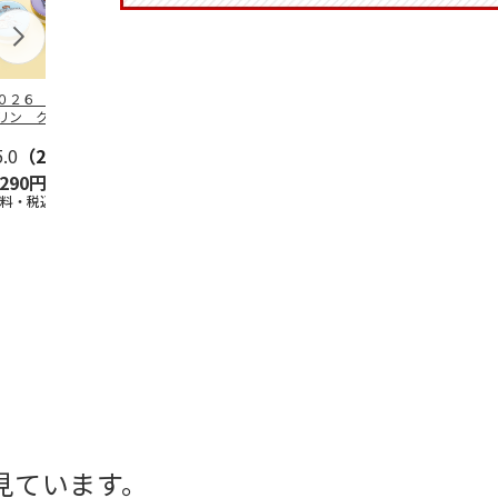
０２６ ポムポム
ハローキティ スキ
〈ソロソロ〉パーフ
ハローキティ
リン クッション
ンクリーム３本セッ
ェクトＵＶジェル
ションファン
ァンデーション３
ト
６本
ョン３個セッ
セ
5.0
…
（2）
5.0
（4）
4.8
（16）
,290円
2,670円
9,800円
4,290円
送料・税込)
(送料・税込)
(送料・税込)
(送料・税込)
見ています。