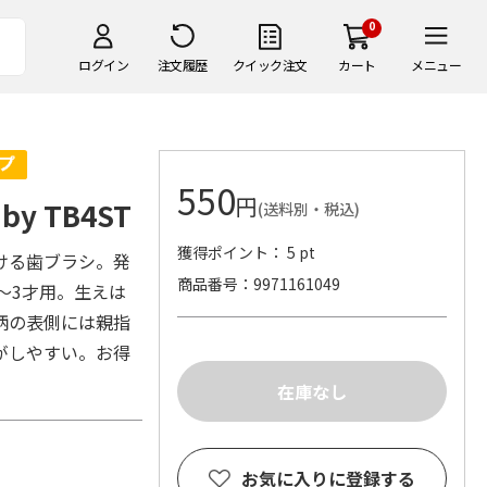
0
ログイン
注文履歴
クイック注文
カート
メニュー
550
円
by TB4ST
(送料別・税込)
獲得ポイント： 5 pt
ける歯ブラシ。発
商品番号
9971161049
0～3才用。生えは
柄の表側には親指
がしやすい。お得
お気に入りに登録する