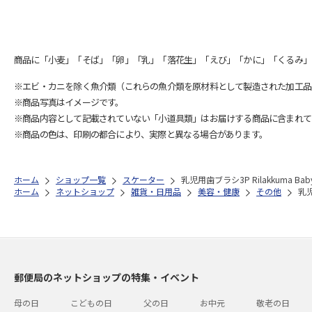
商品に「小麦」「そば」「卵」「乳」「落花生」「えび」「かに」「くるみ」
※エビ・カニを除く魚介類（これらの魚介類を原材料として製造された加工品
※商品写真はイメージです。
※商品内容として記載されていない「小道具類」はお届けする商品に含まれて
※商品の色は、印刷の都合により、実際と異なる場合があります。
ホーム
ショップ一覧
スケーター
乳児用歯ブラシ3P Rilakkuma Baby
ホーム
ネットショップ
雑貨・日用品
美容・健康
その他
乳児
郵便局のネットショップの特集・イベント
母の日
こどもの日
父の日
お中元
敬老の日