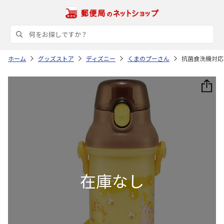
ホーム
グッズストア
ディズニー
くまのプーさん
抗菌食洗機対応直