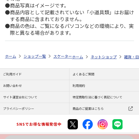
商品写真はイメージです。
商品内容として記載されていない「小道具類」はお届け
する商品に含まれておりません。
商品の色は、ご覧になるパソコンなどの環境により、実
際と異なる場合があります。
ホーム
ショップ一覧
スケーター
抗菌食洗機対応直飲プラワンタッチボト
ホーム
ネットショップ
雑貨・日
ご利用ガイド
よくあるご質問
お問い合わせ
利用規約
サイト運営会社について
特定商取引法に基づく表記について
プライバシーポリシー
商品のご提案はこちら
SNSでお得な情報発信中