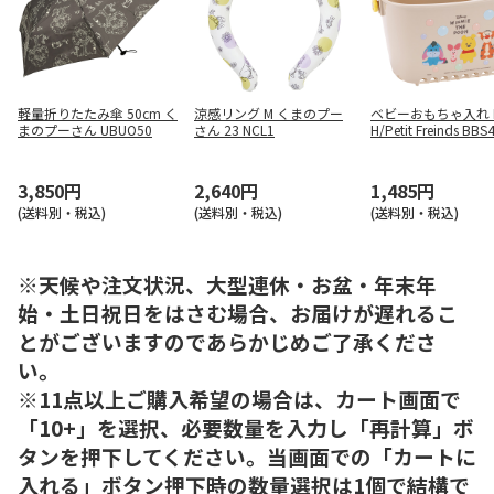
軽量折りたたみ傘 50cm く
涼感リング M くまのプー
ベビーおもちゃ入れ 
まのプーさん UBUO50
さん 23 NCL1
H/Petit Freinds BBS
3,850円
2,640円
1,485円
(送料別・税込)
(送料別・税込)
(送料別・税込)
※天候や注文状況、大型連休・お盆・年末年
始・土日祝日をはさむ場合、お届けが遅れるこ
とがございますのであらかじめご了承くださ
い。
※11点以上ご購入希望の場合は、カート画面で
「10+」を選択、必要数量を入力し「再計算」ボ
タンを押下してください。当画面での「カートに
入れる」ボタン押下時の数量選択は1個で結構で