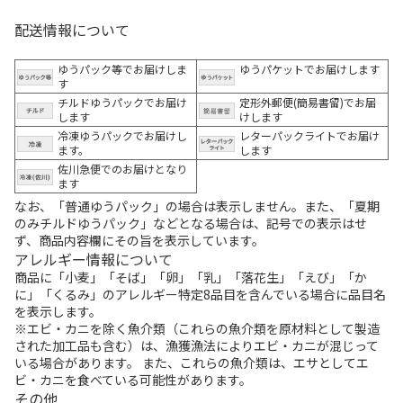
配送情報について
ゆうパック等でお届けしま
ゆうパケットでお届けします
す
チルドゆうパックでお届け
定形外郵便(簡易書留)でお届
します
けします
冷凍ゆうパックでお届けし
レターパックライトでお届け
ます。
します
佐川急便でのお届けとなり
ます
なお、「普通ゆうパック」の場合は表示しません。また、「夏期
のみチルドゆうパック」などとなる場合は、記号での表示はせ
ず、商品内容欄にその旨を表示しています。
アレルギー情報について
商品に「小麦」「そば」「卵」「乳」「落花生」「えび」「か
に」「くるみ」のアレルギー特定8品目を含んでいる場合に品目名
を表示します。
※エビ・カニを除く魚介類（これらの魚介類を原材料として製造
された加工品も含む）は、漁獲漁法によりエビ・カニが混じって
いる場合があります。 また、これらの魚介類は、エサとしてエ
ビ・カニを食べている可能性があります。
その他