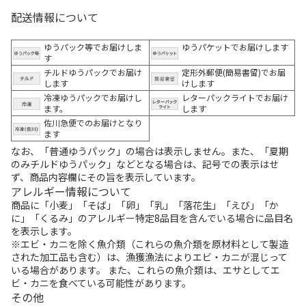
配送情報について
ゆうパック等でお届けしま
ゆうパケットでお届けします
す
チルドゆうパックでお届け
定形外郵便(簡易書留)でお届
します
けします
冷凍ゆうパックでお届けし
レターパックライトでお届け
ます。
します
佐川急便でのお届けとなり
ます
なお、「普通ゆうパック」の場合は表示しません。また、「夏期
のみチルドゆうパック」などとなる場合は、記号での表示はせ
ず、商品内容欄にその旨を表示しています。
アレルギー情報について
商品に「小麦」「そば」「卵」「乳」「落花生」「えび」「か
に」「くるみ」のアレルギー特定8品目を含んでいる場合に品目名
を表示します。
※エビ・カニを除く魚介類（これらの魚介類を原材料として製造
された加工品も含む）は、漁獲漁法によりエビ・カニが混じって
いる場合があります。 また、これらの魚介類は、エサとしてエ
ビ・カニを食べている可能性があります。
その他