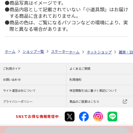
商品写真はイメージです。
商品内容として記載されていない「小道具類」はお届け
する商品に含まれておりません。
商品の色は、ご覧になるパソコンなどの環境により、実
際と異なる場合があります。
ホーム
ショップ一覧
スケーター
抗菌食洗機対応プラコップ Minecraft
ホーム
ネットショップ
雑貨・日
ご利用ガイド
よくあるご質問
お問い合わせ
利用規約
サイト運営会社について
特定商取引法に基づく表記について
プライバシーポリシー
商品のご提案はこちら
SNSでお得な情報発信中