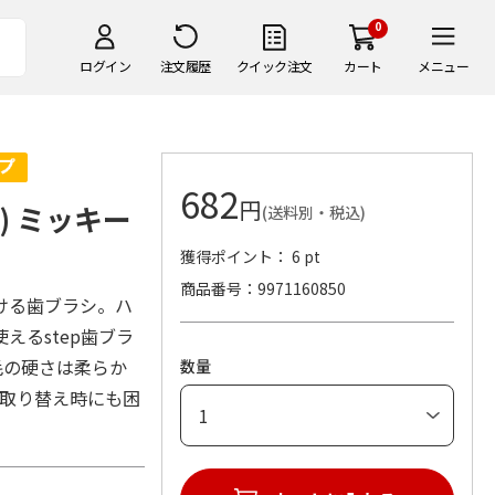
0
ログイン
注文履歴
クイック注文
カート
メニュー
682
円
) ミッキー
(送料別・税込)
獲得ポイント： 6 pt
商品番号
9971160850
ける歯ブラシ。ハ
えるstep歯ブラ
毛の硬さは柔らか
数量
、取り替え時にも困