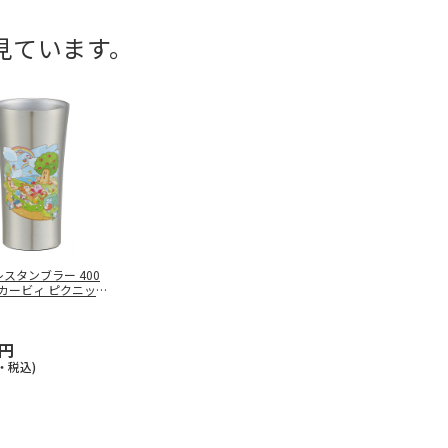
見ています。
スタンブラー 400
のカービィ ピクニック
0円
・税込)