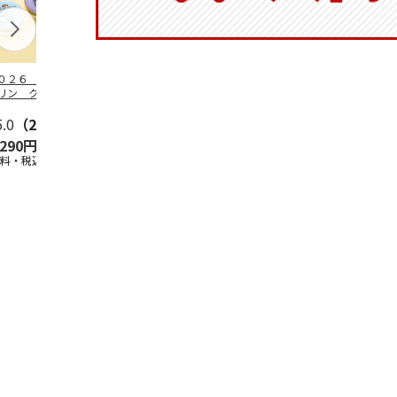
０２６ ポムポム
ハローキティ スキ
〈ソロソロ〉パーフ
ハローキティ
リン クッション
ンクリーム３本セッ
ェクトＵＶジェル
ションファン
ァンデーション３
ト
６本
ョン３個セッ
セ
5.0
…
（2）
5.0
（4）
4.8
（16）
,290円
2,670円
9,800円
4,290円
送料・税込)
(送料・税込)
(送料・税込)
(送料・税込)