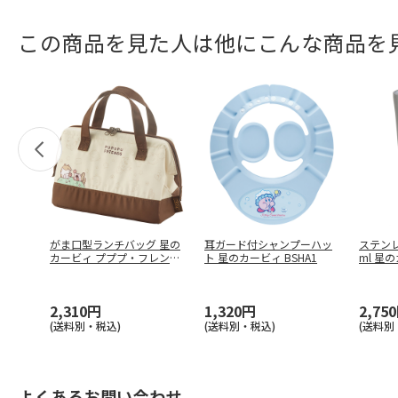
この商品を見た人は他にこんな商品を
がま口型ランチバッグ 星の
耳ガード付シャンプーハッ
ステンレ
カービィ プププ・フレンズ
ト 星のカービィ BSHA1
ml 星
KG
…
…
2,310円
1,320円
2,75
(送料別・税込)
(送料別・税込)
(送料別
よくあるお問い合わせ