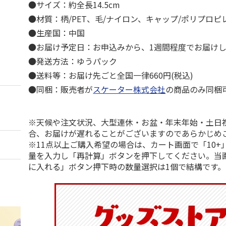
●サイズ：約全長14.5cm
●材質：柄/PET、毛/ナイロン、キャップ/ポリプロピ
●生産国：中国
●お届け予定日：お申込みから、1週間程度でお届け
●発送方法：ゆうパック
●送料等：お届け先ごと全国一律660円(税込)
●同梱：販売者が
スケーター株式会社
の商品のみ同梱
※天候や注文状況、大型連休・お盆・年末年始・土日
合、お届けが遅れることがございますのであらかじめ
※11点以上ご購入希望の場合は、カート画面で「10+
量を入力し「再計算」ボタンを押下してください。当
に入れる」ボタン押下時の数量選択は1個で結構です。