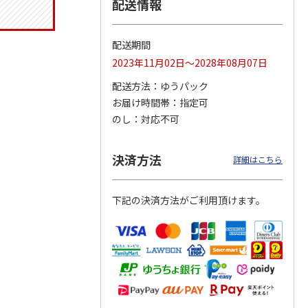
配送情報
配送期間
 クッ
２０２６ ポムポム
〈ソロソロ〉パーフ
〈ソロソロ〉アクア
2023年11月02日～2028年08月07日
デーシ
プリン フェイスパ
ェクトＵＶジェル
シートマスクＲ・パ
ト
ウダー３個セット
２本
ーフェクトＵＶジェ
配送方法
ゆうパック
5.0
（1）
4.8
（12）
ルセ
4.4
…
（10）
お届け時間帯
指定可
5,280円
3,980円
3,980円
のし
対応不可
(送料・税込)
(送料・税込)
(送料・税込)
決済方法
詳細はこちら
下記の決済方法がご利用頂けます。