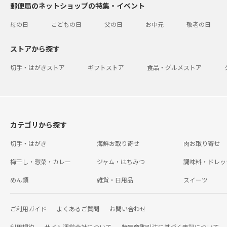
郵便局のネットショップの特集・イベント
母の日
こどもの日
父の日
お中元
敬老の日
ストアから探す
切手・はがきストア
ギフトストア
食品・グルメストア
カテゴリから探す
切手・はがき
海鮮お取り寄せ
肉お取り寄せ
梅干し・惣菜・カレー
ジャム・はちみつ
調味料・ドレッ
めん類
雑貨・日用品
スイーツ
ご利用ガイド
よくあるご質問
お問い合わせ
利用規約
サイト運営会社について
特定商取引法に基づく表記について