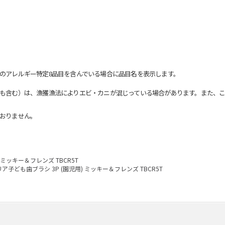
のアレルギー特定8品目を含んでいる場合に品目名を表示します。
も含む）は、漁獲漁法によりエビ・カニが混じっている場合があります。また、こ
おりません。
 ミッキー＆フレンズ TBCR5T
ア子ども歯ブラシ 3P (園児用) ミッキー＆フレンズ TBCR5T