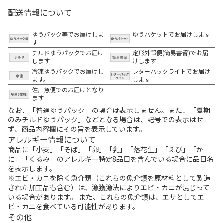
配送情報について
ゆうパック等でお届けしま
ゆうパケットでお届けします
す
チルドゆうパックでお届け
定形外郵便(簡易書留)でお届
します
けします
冷凍ゆうパックでお届けし
レターパックライトでお届け
ます。
します
佐川急便でのお届けとなり
ます
なお、「普通ゆうパック」の場合は表示しません。また、「夏期
のみチルドゆうパック」などとなる場合は、記号での表示はせ
ず、商品内容欄にその旨を表示しています。
アレルギー情報について
商品に「小麦」「そば」「卵」「乳」「落花生」「えび」「か
に」「くるみ」のアレルギー特定8品目を含んでいる場合に品目名
を表示します。
※エビ・カニを除く魚介類（これらの魚介類を原材料として製造
された加工品も含む）は、漁獲漁法によりエビ・カニが混じって
いる場合があります。 また、これらの魚介類は、エサとしてエ
ビ・カニを食べている可能性があります。
その他