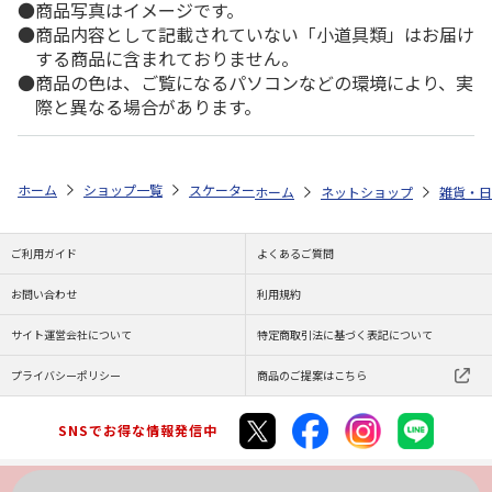
商品写真はイメージです。
商品内容として記載されていない「小道具類」はお届け
する商品に含まれておりません。
商品の色は、ご覧になるパソコンなどの環境により、実
際と異なる場合があります。
ホーム
ショップ一覧
スケーター
メラミン製ボウル ピーターラビット 
ホーム
ネットショップ
雑貨・日
ご利用ガイド
よくあるご質問
お問い合わせ
利用規約
サイト運営会社について
特定商取引法に基づく表記について
プライバシーポリシー
商品のご提案はこちら
SNSでお得な情報発信中