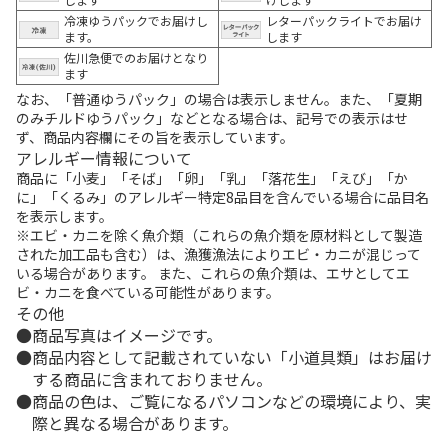
冷凍ゆうパックでお届けし
レターパックライトでお届け
ます。
します
佐川急便でのお届けとなり
ます
なお、「普通ゆうパック」の場合は表示しません。また、「夏期
のみチルドゆうパック」などとなる場合は、記号での表示はせ
ず、商品内容欄にその旨を表示しています。
アレルギー情報について
商品に「小麦」「そば」「卵」「乳」「落花生」「えび」「か
に」「くるみ」のアレルギー特定8品目を含んでいる場合に品目名
を表示します。
※エビ・カニを除く魚介類（これらの魚介類を原材料として製造
された加工品も含む）は、漁獲漁法によりエビ・カニが混じって
いる場合があります。 また、これらの魚介類は、エサとしてエ
ビ・カニを食べている可能性があります。
その他
商品写真はイメージです。
商品内容として記載されていない「小道具類」はお届け
する商品に含まれておりません。
商品の色は、ご覧になるパソコンなどの環境により、実
際と異なる場合があります。