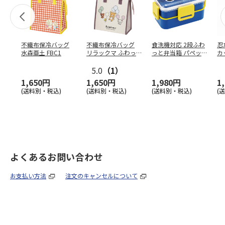
不織布保冷バッグ
不織布保冷バッグ
食洗機対応 2段ふわ
忍
水森亜土 FBC1
リラックマ ふわっ
っと弁当箱 パペッ
カ
と風船 FBC1
トスンスン PFLW
…
り
5.0
（1）
田
1,650円
1,650円
1,980円
1
(送料別・税込)
(送料別・税込)
(送料別・税込)
(
よくあるお問い合わせ
お支払い方法
注文のキャンセルについて