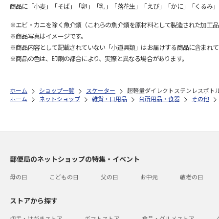
商品に「小麦」「そば」「卵」「乳」「落花生」「えび」「かに」「くるみ」
※エビ・カニを除く魚介類（これらの魚介類を原材料として製造された加工品
※商品写真はイメージです。
※商品内容として記載されていない「小道具類」はお届けする商品に含まれて
※商品の色は、印刷の都合により、実際と異なる場合があります。
ホーム
ショップ一覧
スケーター
超軽量ダイレクトステンレスボトル47
ホーム
ネットショップ
雑貨・日用品
台所用品・食器
その他
郵便局のネットショップの特集・イベント
母の日
こどもの日
父の日
お中元
敬老の日
ストアから探す
切手・はがきストア
ギフトストア
食品・グルメストア