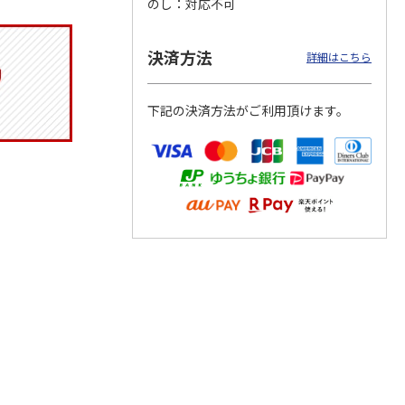
のし
対応不可
決済方法
詳細はこちら
トマグ
コーデュロイ生地ラ
ふわっとフタタイト
八角形ステンレスマ
ポムプ
ンチバッグ ハロー
ランチボックス角型
グボトル 500ml リ
下記の決済方法がご利用頂けます。
4
キティ KCOB2
パペットスンスン
ラックマ リラッ
…
R
…
2,200円
1,485円
4,510円
)
(送料別・税込)
(送料別・税込)
(送料別・税込)