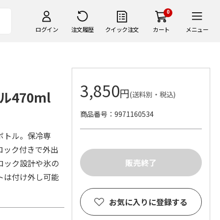
0
ログイン
注文履歴
クイック注文
カート
メニュー
3,850
円
470ml
(送料別・税込)
商品番号
9971160534
ボトル。保冷専
ロック付きで外出
ロック設計や氷の
トは付け外し可能
お気に入りに登録する