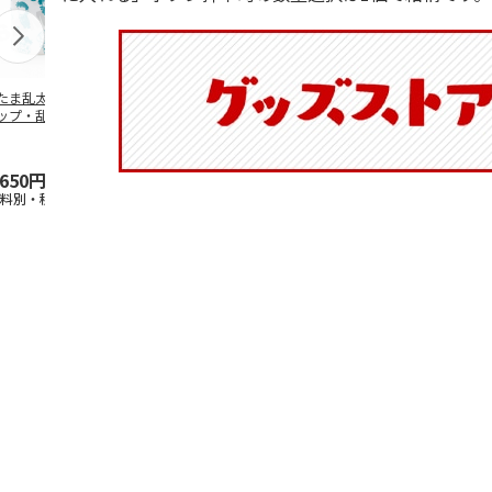
たま乱太郎 マグ
抗菌食洗機対応 ふ
マスコット入りドリ
陶器ダイカッ
ップ・乱太郎・き
わっと弁当箱 530ml
ンクボトル ハロー
カップ ポム
丸・しんべヱ・山
水森亜土 PF
…
キティ PSPR5MC
リン CHMGD
伝
…
,650円
1,760円
3,300円
2,970円
送料別・税込)
(送料別・税込)
(送料別・税込)
(送料別・税込