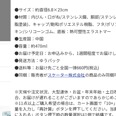
●サイズ：約直径6.8×23cm
●材質：内びん・口がね/ステンレス鋼、胴部/ステン
脂塗装)、キャップ/飽和ポリエステル樹脂、フタ/ポ
キン/シリコーンゴム、底板：熱可塑性エラストマー
●生産国：中国
●容量：約470ml
●お届け予定日：お申込みから、1週間程度でお届け
●発送方法：ゆうパック
●送料等：お届け先ごと全国一律660円(税込)
●同梱：販売者が
スケーター株式会社
の商品のみ同梱
※天候や注文状況、大型連休・お盆・年末年始・土日
合、お届けが遅れることがございますのであらかじめ
※11点以上ご購入希望の場合は、カート画面で「10+
量を入力し「再計算」ボタンを押下してください。当
に入れる」ボタン押下時の数量選択は1個で結構です。