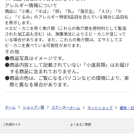
アレルギー情報について
商品に「小麦」「そば」「卵」「乳」「落花生」「えび」「か
に」「くるみ」のアレルギー特定8品目を含んでいる場合に品目名
を表示します。
※エビ・カニを除く魚介類（これらの魚介類を原材料として製造
された加工品も含む）は、漁獲漁法によりエビ・カニが混じって
いる場合があります。 また、これらの魚介類は、エサとしてエ
ビ・カニを食べている可能性があります。
その他
商品写真はイメージです。
商品内容として記載されていない「小道具類」はお届け
する商品に含まれておりません。
商品の色は、ご覧になるパソコンなどの環境により、実
際と異なる場合があります。
ホーム
ショップ一覧
スケーター
ワンプッシュダイレクトボトル カーズ (
ホーム
ネットショップ
雑貨・日
ご利用ガイド
よくあるご質問