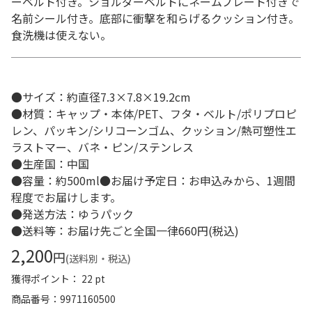
ーベルト付き。ショルダーベルトにネームプレート付きで
名前シール付き。底部に衝撃を和らげるクッション付き。
食洗機は使えない。
●サイズ：約直径7.3×7.8×19.2cm
●材質：キャップ・本体/PET、フタ・ベルト/ポリプロピ
レン、パッキン/シリコーンゴム、クッション/熱可塑性エ
ラストマー、バネ・ピン/ステンレス
●生産国：中国
●容量：約500ml●お届け予定日：お申込みから、1週間
程度でお届けします。
●発送方法：ゆうパック
●送料等：お届け先ごと全国一律660円(税込)
2,200
円
(送料別・税込)
獲得ポイント： 22 pt
商品番号
9971160500