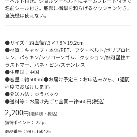
ーベルト付き。ショルダーベルトにネームプレート付きで
名前シール付き。底部に衝撃を和らげるクッション付き。
食洗機は使えない。
●サイズ：約直径7.3×7.8×19.2cm
●材質：キャップ・本体/PET、フタ・ベルト/ポリプロピ
レン、パッキン/シリコーンゴム、クッション/熱可塑性エ
ラストマー、バネ・ピン/ステンレス
●生産国：中国
●容量：約500ml●お届け予定日：お申込みから、1週間
程度でお届けします。
●発送方法：ゆうパック
●送料等：お届け先ごと全国一律660円(税込)
2,200
円
(送料別・税込)
獲得ポイント： 22 pt
商品番号
9971160426