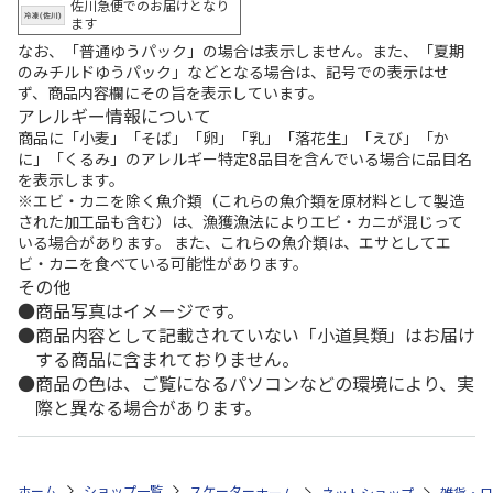
佐川急便でのお届けとなり
ます
なお、「普通ゆうパック」の場合は表示しません。また、「夏期
のみチルドゆうパック」などとなる場合は、記号での表示はせ
ず、商品内容欄にその旨を表示しています。
アレルギー情報について
商品に「小麦」「そば」「卵」「乳」「落花生」「えび」「か
に」「くるみ」のアレルギー特定8品目を含んでいる場合に品目名
を表示します。
※エビ・カニを除く魚介類（これらの魚介類を原材料として製造
された加工品も含む）は、漁獲漁法によりエビ・カニが混じって
いる場合があります。 また、これらの魚介類は、エサとしてエ
ビ・カニを食べている可能性があります。
その他
商品写真はイメージです。
商品内容として記載されていない「小道具類」はお届け
する商品に含まれておりません。
商品の色は、ご覧になるパソコンなどの環境により、実
際と異なる場合があります。
ホーム
ショップ一覧
スケーター
ワンプッシュダイレクトボトル プリンセ
ホーム
ネットショップ
雑貨・日