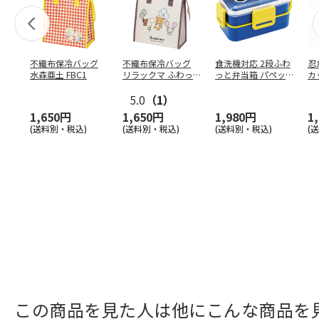
不織布保冷バッグ
不織布保冷バッグ
食洗機対応 2段ふわ
忍
水森亜土 FBC1
リラックマ ふわっ
っと弁当箱 パペッ
カ
と風船 FBC1
トスンスン PFLW
…
り
5.0
（1）
田
1,650円
1,650円
1,980円
1
(送料別・税込)
(送料別・税込)
(送料別・税込)
(
この商品を見た人は他にこんな商品を