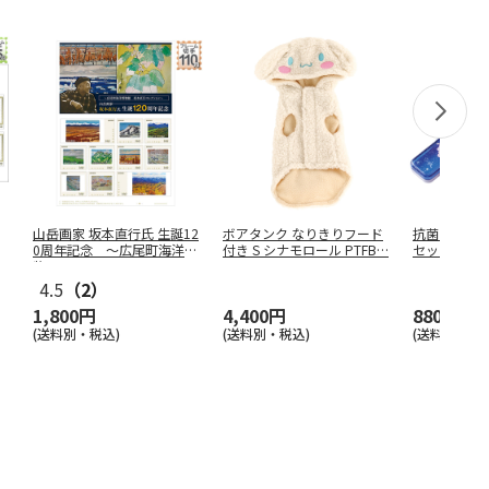
山岳画家 坂本直行氏 生誕12
ボアタンク なりきりフード
抗菌音の鳴
0周年記念 ～広尾町海洋博
付き S シナモロール PTFB
…
セット 箸18
物
…
ンス
…
4.5
（2）
1,800円
4,400円
880円
(送料別・税込)
(送料別・税込)
(送料別・税込