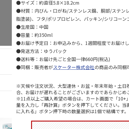
●サイズ：約直径5.8×18.2cm
●材質：内びん・口がね/ステンレス鋼、胴部/ステン
脂塗装)、フタ/ポリプロピレン、パッキン/シリコーン
●生産国：中国
●容量：約350ml
●お届け予定日：お申込みから、1週間程度でお届け
●発送方法：ゆうパック
●送料等：お届け先ごと全国一律660円(税込)
●同梱：販売者が
スケーター株式会社
の商品のみ同梱
※天候や注文状況、大型連休・お盆・年末年始・土日
合、お届けが遅れることがございますのであらかじめ
※11点以上ご購入希望の場合は、カート画面で「10+
量を入力し「再計算」ボタンを押下してください。当
に入れる」ボタン押下時の数量選択は1個で結構です。