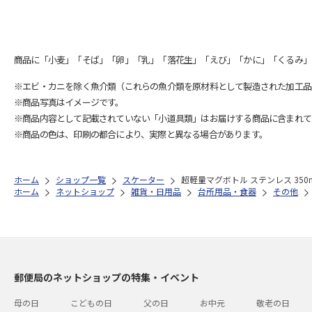
商品に「小麦」「そば」「卵」「乳」「落花生」「えび」「かに」「くるみ」
※エビ・カニを除く魚介類（これらの魚介類を原材料として製造された加工品
※商品写真はイメージです。
※商品内容として記載されていない「小道具類」はお届けする商品に含まれて
※商品の色は、印刷の都合により、実際と異なる場合があります。
ホーム
ショップ一覧
スケーター
超軽量マグボトル ステンレス 350m
ホーム
ネットショップ
雑貨・日用品
台所用品・食器
その他
郵便局のネットショップの特集・イベント
母の日
こどもの日
父の日
お中元
敬老の日