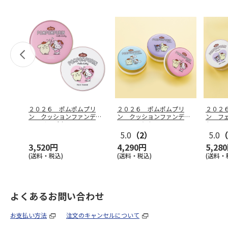
２０２６ ポムポムプリ
２０２６ ポムポムプリ
２０２
ン クッションファンデ＆
ン クッションファンデー
ン フ
フェイスパウ
…
ション３個セ
…
セット
5.0
（2）
5.0
（
3,520円
4,290円
5,28
(送料・税込)
(送料・税込)
(送料・
よくあるお問い合わせ
お支払い方法
注文のキャンセルについて