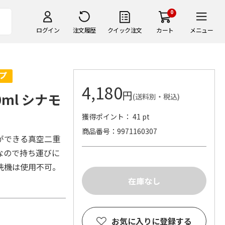
0
ログイン
注文履歴
クイック注文
カート
メニュー
4,180
円
ml シナモ
(送料別・税込)
獲得ポイント： 41 pt
商品番号
9971160307
ができる真空二重
なので持ち運びに
洗機は使用不可。
お気に入りに登録する