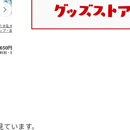
たま乱太郎 マグ
抗菌食洗機対応 ふ
マスコット入りドリ
陶器ダイカッ
ップ・乱太郎・き
わっと弁当箱 530ml
ンクボトル ハロー
カップ ポム
丸・しんべヱ・山
水森亜土 PF
…
キティ PSPR5MC
リン CHMGD
伝
…
,650円
1,760円
3,300円
2,970円
送料別・税込)
(送料別・税込)
(送料別・税込)
(送料別・税込
見ています。