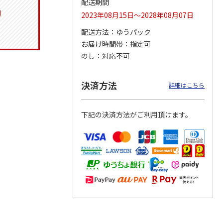
配送期間
2023年08月15日～2028年08月07日
配送方法
ゆうパック
お届け時間帯
指定可
トマグ
コーデュロイ生地ラ
ふわっとフタタイト
八角形ステンレスマ
ポムプ
ンチバッグ ハロー
ランチボックス角型
グボトル 500ml リ
のし
対応不可
4
キティ KCOB2
パペットスンスン
ラックマ リラッ
…
R
…
2,200円
1,485円
4,510円
決済方法
詳細はこちら
)
(送料別・税込)
(送料別・税込)
(送料別・税込)
下記の決済方法がご利用頂けます。