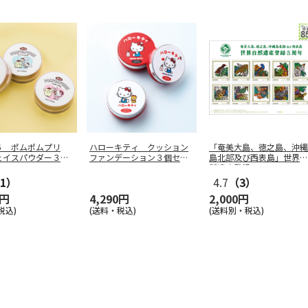
６ ポムポムプリ
ハローキティ クッション
「奄美大島、徳之島、沖縄
ェイスパウダー３個
ファンデーション３個セッ
島北部及び西表島」世界自
ト
然遺産登録
…
1）
4.7
（3）
0円
4,290円
2,000円
税込)
(送料・税込)
(送料別・税込)