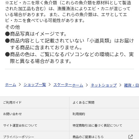
※エビ・カニを除く魚介類（これらの魚介類を原材料として製造
された加工品も含む）は、漁獲漁法によりエビ・カニが混じって
いる場合があります。 また、これらの魚介類は、エサとしてエ
ビ・カニを食べている可能性があります。
その他
商品写真はイメージです。
商品内容として記載されていない「小道具類」はお届け
する商品に含まれておりません。
商品の色は、ご覧になるパソコンなどの環境により、実
際と異なる場合があります。
ホーム
ショップ一覧
スケーター
塗り箸 21cm もののけ姫 (お面) ANN
ホーム
ネットショップ
雑貨・日
ご利用ガイド
よくあるご質問
お問い合わせ
利用規約
サイト運営会社について
特定商取引法に基づく表記について
プライバシーポリシー
商品のご提案はこちら