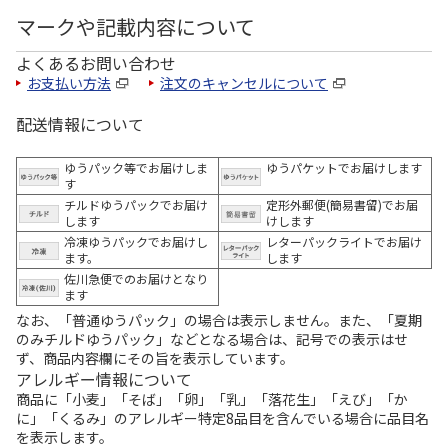
マークや記載内容について
よくあるお問い合わせ
お支払い方法
注文のキャンセルについて
配送情報について
ゆうパック等でお届けしま
ゆうパケットでお届けします
す
チルドゆうパックでお届け
定形外郵便(簡易書留)でお届
します
けします
冷凍ゆうパックでお届けし
レターパックライトでお届け
ます。
します
佐川急便でのお届けとなり
ます
なお、「普通ゆうパック」の場合は表示しません。また、「夏期
のみチルドゆうパック」などとなる場合は、記号での表示はせ
ず、商品内容欄にその旨を表示しています。
アレルギー情報について
商品に「小麦」「そば」「卵」「乳」「落花生」「えび」「か
に」「くるみ」のアレルギー特定8品目を含んでいる場合に品目名
を表示します。