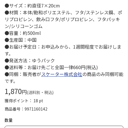
●サイズ：約直径7×20cm
●材質：本体/飽和ポリエステル、フタ/ステンレス鋼、ポ
リプロピレン、飲み口フタ/ポリプロピレン、フタパッキ
ン/シリコーンゴム
●容量：約500ml
●生産国：中国
●お届け予定日：お申込みから、1週間程度でお届けしま
す。
●発送方法：ゆうパック
●送料等：お届け先ごと全国一律660円(税込)
●同梱：販売者が
スケーター株式会社
の商品のみ同梱可能
です。
1,870
円
(送料別・税込)
獲得ポイント： 18 pt
商品番号
9971160142
数量