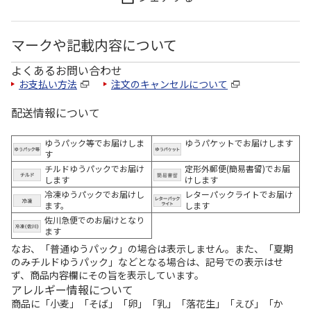
マークや記載内容について
よくあるお問い合わせ
お支払い方法
注文のキャンセルについて
配送情報について
ゆうパック等でお届けしま
ゆうパケットでお届けします
す
チルドゆうパックでお届け
定形外郵便(簡易書留)でお届
します
けします
冷凍ゆうパックでお届けし
レターパックライトでお届け
ます。
します
佐川急便でのお届けとなり
ます
なお、「普通ゆうパック」の場合は表示しません。また、「夏期
のみチルドゆうパック」などとなる場合は、記号での表示はせ
ず、商品内容欄にその旨を表示しています。
アレルギー情報について
商品に「小麦」「そば」「卵」「乳」「落花生」「えび」「か