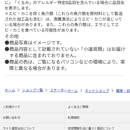
に」「くるみ」のアレルギー特定8品目を含んでいる場合に品目名
を表示します。
※エビ・カニを除く魚介類（これらの魚介類を原材料として製造
された加工品も含む）は、漁獲漁法によりエビ・カニが混じって
いる場合があります。 また、これらの魚介類は、エサとしてエ
ビ・カニを食べている可能性があります。
その他
商品写真はイメージです。
商品内容として記載されていない「小道具類」はお届け
する商品に含まれておりません。
商品の色は、ご覧になるパソコンなどの環境により、実
際と異なる場合があります。
ホーム
ショップ一覧
スケーター
スタイリッシュブローボトル となりの
ホーム
ネットショップ
雑貨・日
ご利用ガイド
よくあるご質問
お問い合わせ
利用規約
サイト運営会社について
特定商取引法に基づく表記について