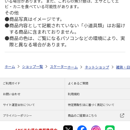
いる場合があります。 また、これらの魚介類は、エサとしてエ
ビ・カニを食べている可能性があります。
その他
商品写真はイメージです。
商品内容として記載されていない「小道具類」はお届け
する商品に含まれておりません。
商品の色は、ご覧になるパソコンなどの環境により、実
際と異なる場合があります。
ホーム
ショップ一覧
スケーター
抗菌音のならない箸・箸箱セット 箸18
ホーム
ネットショップ
雑貨・日
ご利用ガイド
よくあるご質問
お問い合わせ
利用規約
サイト運営会社について
特定商取引法に基づく表記について
プライバシーポリシー
商品のご提案はこちら
SNSでお得な情報発信中