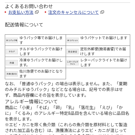
よくあるお問い合わせ
お支払い方法
注文のキャンセルについて
配送情報について
ゆうパック等でお届けしま
ゆうパケットでお届けします
す
チルドゆうパックでお届け
定形外郵便(簡易書留)でお届
します
けします
冷凍ゆうパックでお届けし
レターパックライトでお届け
ます。
します
佐川急便でのお届けとなり
ます
なお、「普通ゆうパック」の場合は表示しません。また、「夏期
のみチルドゆうパック」などとなる場合は、記号での表示はせ
ず、商品内容欄にその旨を表示しています。
アレルギー情報について
商品に「小麦」「そば」「卵」「乳」「落花生」「えび」「か
に」「くるみ」のアレルギー特定8品目を含んでいる場合に品目名
を表示します。
※エビ・カニを除く魚介類（これらの魚介類を原材料として製造
された加工品も含む）は、漁獲漁法によりエビ・カニが混じって