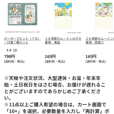
ピーターラビット（ＴＭ）
２６季節のムーミンはがき
２６季節のムーミン
／付箋７種セット
夏柄 青空
夏柄 雨宿り
5.0
（1）
790円
165円
165円
(送料別・税込)
(送料別・税込)
(送料別・税込)
※天候や注文状況、大型連休・お盆・年末年
始・土日祝日をはさむ場合、お届けが遅れるこ
とがございますのであらかじめご了承くださ
い。
※11点以上ご購入希望の場合は、カート画面で
「10+」を選択、必要数量を入力し「再計算」ボ