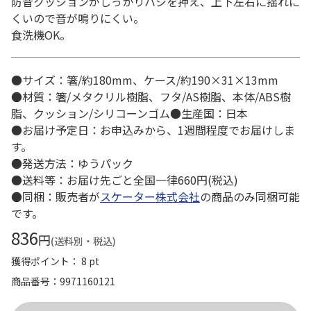
防音クッションがしっかりハシを押え、上下左右に揺れに
くいので音が鳴りにくい。
食洗機OK。
●サイズ：箸/約180mm、ケース/約190×31×13mm
●材質：箸/メタクリル樹脂、フタ/AS樹脂、本体/ABS樹
脂、クッション/シリコーンゴム●生産国：日本
●お届け予定日：お申込みから、1週間程度でお届けしま
す。
●発送方法：ゆうパック
●送料等：お届け先ごと全国一律660円(税込)
●同梱：販売者が
スケーター株式会社
の商品のみ同梱可能
です。
836
円
(送料別・税込)
獲得ポイント： 8 pt
商品番号
9971160121