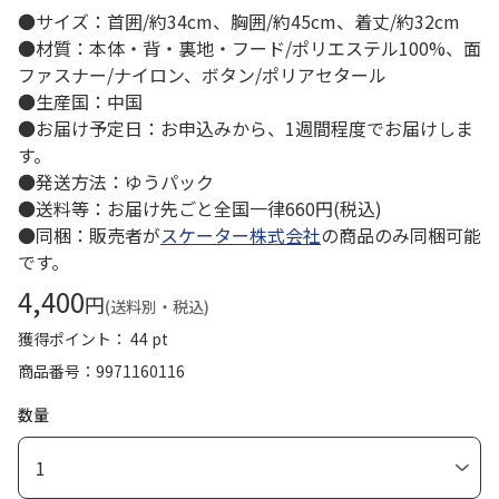
●サイズ：首囲/約34cm、胸囲/約45cm、着丈/約32cm
●材質：本体・背・裏地・フード/ポリエステル100%、面
ファスナー/ナイロン、ボタン/ポリアセタール
●生産国：中国
●お届け予定日：お申込みから、1週間程度でお届けしま
す。
●発送方法：ゆうパック
●送料等：お届け先ごと全国一律660円(税込)
●同梱：販売者が
スケーター株式会社
の商品のみ同梱可能
です。
4,400
円
(送料別・税込)
獲得ポイント： 44 pt
商品番号
9971160116
数量
1