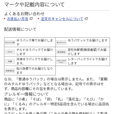
マークや記載内容について
よくあるお問い合わせ
お支払い方法
注文のキャンセルについて
配送情報について
ゆうパック等でお届けしま
ゆうパケットでお届けします
す
チルドゆうパックでお届け
定形外郵便(簡易書留)でお届
します
けします
冷凍ゆうパックでお届けし
レターパックライトでお届け
ます。
します
佐川急便でのお届けとなり
ます
なお、「普通ゆうパック」の場合は表示しません。また、「夏期
のみチルドゆうパック」などとなる場合は、記号での表示はせ
ず、商品内容欄にその旨を表示しています。
アレルギー情報について
商品に「小麦」「そば」「卵」「乳」「落花生」「えび」「か
に」「くるみ」のアレルギー特定8品目を含んでいる場合に品目名
を表示します。
※エビ・カニを除く魚介類（これらの魚介類を原材料として製造