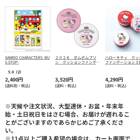
SANRIO CHARACTERS -BU
２０２６ ポムポムプリ
ハローキティ クッ
S STOP-
ン クッションファンデ＆
ファンデーション３
フェイスパウダーセット
ト
5.0
（2）
2,400円
3,520円
4,290円
(送料別・税込)
(送料・税込)
(送料・税込)
※天候や注文状況、大型連休・お盆・年末年
始・土日祝日をはさむ場合、お届けが遅れるこ
とがございますのであらかじめご了承くださ
い。
※11点以上ご購入希望の場合は、カート画面で