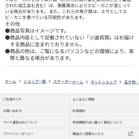
された加工品も含む）は、漁獲漁法によりエビ・カニが混じって
いる場合があります。 また、これらの魚介類は、エサとしてエ
ビ・カニを食べている可能性があります。
その他
商品写真はイメージです。
商品内容として記載されていない「小道具類」はお届け
する商品に含まれておりません。
商品の色は、ご覧になるパソコンなどの環境により、実
際と異なる場合があります。
ホーム
ショップ一覧
スケーター
ボアタンク なりきりフード付き L シ
ホーム
ネットショップ
生き物・
ご利用ガイド
よくあるご質問
お問い合わせ
利用規約
サイト運営会社について
特定商取引法に基づく表記について
プライバシーポリシー
商品のご提案はこちら