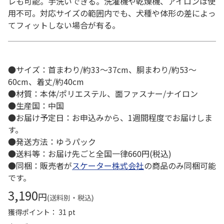
レも可能。手洗いできる。洗濯機や乾燥機、アイロンは使
用不可。対応サイズの範囲内でも、犬種や体形の差によっ
てフィットしない場合が有る。
●サイズ：首まわり/約33～37cm、胴まわり/約53～
60cm、着丈/約40cm
●材質：本体/ポリエステル、面ファスナー/ナイロン
●生産国：中国
●お届け予定日：お申込みから、1週間程度でお届けしま
す。
●発送方法：ゆうパック
●送料等：お届け先ごと全国一律660円(税込)
●同梱：販売者が
スケーター株式会社
の商品のみ同梱可能
です。
3,190
円
(送料別・税込)
獲得ポイント： 31 pt