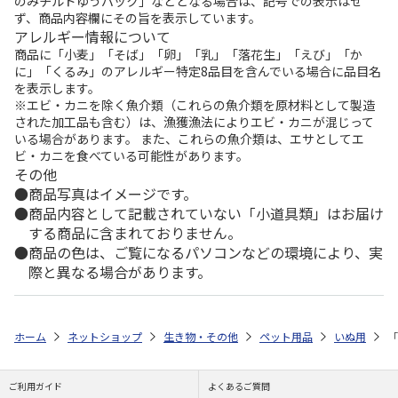
のみチルドゆうパック」などとなる場合は、記号での表示はせ
ず、商品内容欄にその旨を表示しています。
アレルギー情報について
商品に「小麦」「そば」「卵」「乳」「落花生」「えび」「か
に」「くるみ」のアレルギー特定8品目を含んでいる場合に品目名
を表示します。
※エビ・カニを除く魚介類（これらの魚介類を原材料として製造
された加工品も含む）は、漁獲漁法によりエビ・カニが混じって
いる場合があります。 また、これらの魚介類は、エサとしてエ
ビ・カニを食べている可能性があります。
その他
商品写真はイメージです。
商品内容として記載されていない「小道具類」はお届け
する商品に含まれておりません。
商品の色は、ご覧になるパソコンなどの環境により、実
際と異なる場合があります。
ホーム
ネットショップ
生き物・その他
ペット用品
いぬ用
「
ご利用ガイド
よくあるご質問