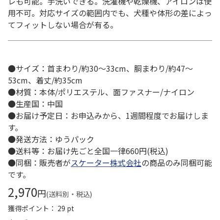
レも可能。手洗いできる。洗濯機や乾燥機、アイロンは使
用不可。対応サイズの範囲内でも、犬種や体形の差によっ
てフィットしない場合が有る。
●サイズ：首まわり/約30～33cm、胴まわり/約47～
53cm、着丈/約35cm
●材質：本体/ポリエステル、面ファスナー/ナイロン
●生産国：中国
●お届け予定日：お申込みから、1週間程度でお届けしま
す。
●発送方法：ゆうパック
●送料等：お届け先ごと全国一律660円(税込)
●同梱：販売者が
スケーター株式会社
の商品のみ同梱可能
です。
2,970
円
(送料別・税込)
獲得ポイント： 29 pt