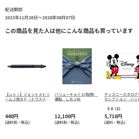
配送期間
2023年11月26日～2028年08月07日
この商品を見た人は他にこんな商品も買っています
【ｕｎｉ】ジェットストリ
バリューチョイス(和柄)
ディズニーカタログ
ーム３色ＢＰ（トウメイブ
潮船 しおふね
セレクション ハ
ラック） ＳＸＥ３４００
コース（ｅ－Ｇｉｆ
０７Ｔ．２４
【慶事用】
5.0
（1）
440円
12,100円
5,710円
(送料別・税込)
(送料別・税込)
(送料・税込)