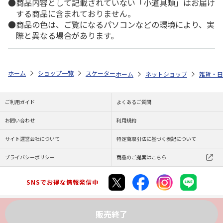
商品内容として記載されていない「小道具類」はお届け
する商品に含まれておりません。
商品の色は、ご覧になるパソコンなどの環境により、実
際と異なる場合があります。
ホーム
ショップ一覧
スケーター
抗菌ふわっとタイトランチボックス小判
ホーム
ネットショップ
雑貨・日
ご利用ガイド
よくあるご質問
お問い合わせ
利用規約
サイト運営会社について
特定商取引法に基づく表記について
プライバシーポリシー
商品のご提案はこちら
SNSでお得な情報発信中
販売終了
Copyright (C) JAPAN POST Co.,Ltd. All Rights Reserved.