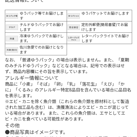
ゆうパック等でお届けしま
ゆうパケットでお届けします
す
チルドゆうパックでお届け
定形外郵便(簡易書留)でお届
します
けします
冷凍ゆうパックでお届けし
レターパックライトでお届け
ます。
します
佐川急便でのお届けとなり
ます
なお、「普通ゆうパック」の場合は表示しません。また、「夏期
のみチルドゆうパック」などとなる場合は、記号での表示はせ
ず、商品内容欄にその旨を表示しています。
アレルギー情報について
商品に「小麦」「そば」「卵」「乳」「落花生」「えび」「か
に」「くるみ」のアレルギー特定8品目を含んでいる場合に品目名
を表示します。
※エビ・カニを除く魚介類（これらの魚介類を原材料として製造
された加工品も含む）は、漁獲漁法によりエビ・カニが混じって
いる場合があります。 また、これらの魚介類は、エサとしてエ
ビ・カニを食べている可能性があります。
その他
商品写真はイメージです。