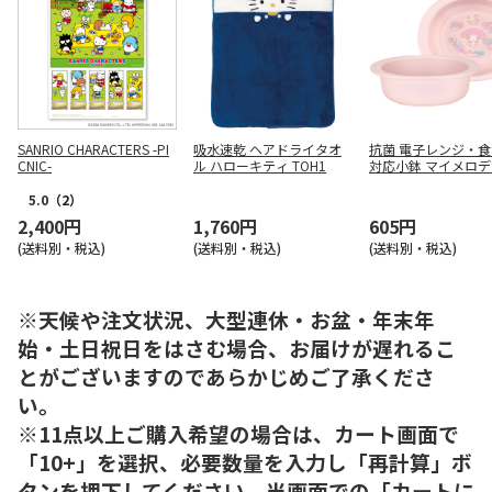
SANRIO CHARACTERS -PI
吸水速乾 ヘアドライタオ
抗菌 電子レンジ・
CNIC-
ル ハローキティ TOH1
対応小鉢 マイメロディ
24G
5.0
（2）
2,400円
1,760円
605円
(送料別・税込)
(送料別・税込)
(送料別・税込)
※天候や注文状況、大型連休・お盆・年末年
始・土日祝日をはさむ場合、お届けが遅れるこ
とがございますのであらかじめご了承くださ
い。
※11点以上ご購入希望の場合は、カート画面で
「10+」を選択、必要数量を入力し「再計算」ボ
タンを押下してください。当画面での「カートに