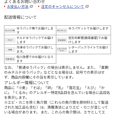
よくあるお問い合わせ
お支払い方法
注文のキャンセルについて
配送情報について
ゆうパック等でお届けしま
ゆうパケットでお届けします
す
チルドゆうパックでお届け
定形外郵便(簡易書留)でお届
します
けします
冷凍ゆうパックでお届けし
レターパックライトでお届け
ます。
します
佐川急便でのお届けとなり
ます
なお、「普通ゆうパック」の場合は表示しません。また、「夏期
のみチルドゆうパック」などとなる場合は、記号での表示はせ
ず、商品内容欄にその旨を表示しています。
アレルギー情報について
商品に「小麦」「そば」「卵」「乳」「落花生」「えび」「か
に」「くるみ」のアレルギー特定8品目を含んでいる場合に品目名
を表示します。
※エビ・カニを除く魚介類（これらの魚介類を原材料として製造
された加工品も含む）は、漁獲漁法によりエビ・カニが混じって
いる場合があります。 また、これらの魚介類は、エサとしてエ