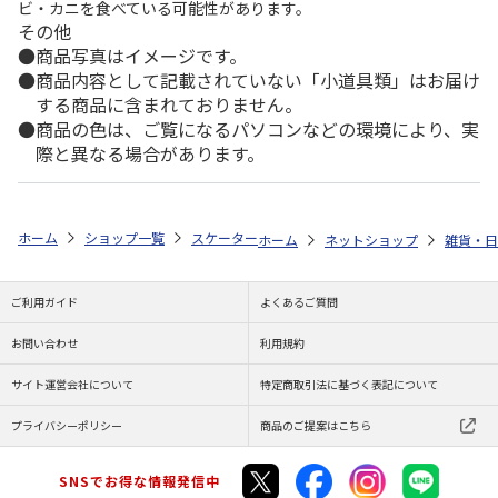
ビ・カニを食べている可能性があります。
その他
商品写真はイメージです。
商品内容として記載されていない「小道具類」はお届け
する商品に含まれておりません。
商品の色は、ご覧になるパソコンなどの環境により、実
際と異なる場合があります。
ホーム
ショップ一覧
スケーター
抗菌食洗機対応スライド式トリオセット
ホーム
ネットショップ
雑貨・日
ご利用ガイド
よくあるご質問
お問い合わせ
利用規約
サイト運営会社について
特定商取引法に基づく表記について
プライバシーポリシー
商品のご提案はこちら
SNSでお得な情報発信中