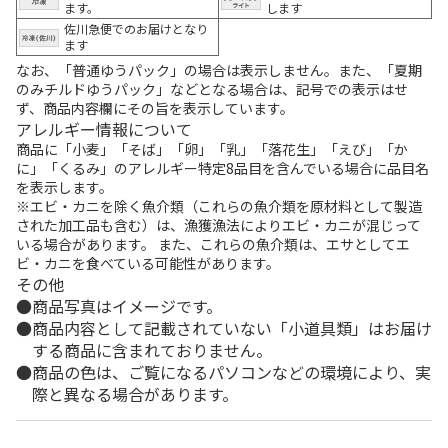
ます。
します
佐川急便でのお届けとなり
ます
なお、「普通ゆうパック」の場合は表示しません。また、「夏期
のみチルドゆうパック」などとなる場合は、記号での表示はせ
ず、商品内容欄にその旨を表示しています。
アレルギー情報について
商品に「小麦」「そば」「卵」「乳」「落花生」「えび」「か
に」「くるみ」のアレルギー特定8品目を含んでいる場合に品目名
を表示します。
※エビ・カニを除く魚介類（これらの魚介類を原材料として製造
された加工品も含む）は、漁獲漁法によりエビ・カニが混じって
いる場合があります。 また、これらの魚介類は、エサとしてエ
ビ・カニを食べている可能性があります。
その他
商品写真はイメージです。
商品内容として記載されていない「小道具類」はお届け
する商品に含まれておりません。
商品の色は、ご覧になるパソコンなどの環境により、実
際と異なる場合があります。