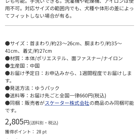
レも可能。手洗いできる。洗濯機や乾燥機、アイロンは使
用不可。対応サイズの範囲内でも、犬種や体形の差によっ
てフィットしない場合が有る。
●サイズ：首まわり/約23～26cm、胴まわり/約35～
41cm、着丈/約27cm
●材質：本体/ポリエステル、面ファスナー/ナイロン
●生産国：中国
●お届け予定日：お申込みから、1週間程度でお届けしま
す。
●発送方法：ゆうパック
●送料等：お届け先ごと全国一律660円(税込)
●同梱：販売者が
スケーター株式会社
の商品のみ同梱可能
です。
2,805
円
(送料別・税込)
獲得ポイント： 28 pt