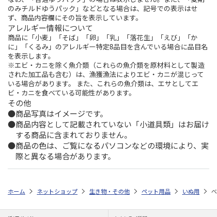
のみチルドゆうパック」などとなる場合は、記号での表示はせ
ず、商品内容欄にその旨を表示しています。
アレルギー情報について
商品に「小麦」「そば」「卵」「乳」「落花生」「えび」「か
に」「くるみ」のアレルギー特定8品目を含んでいる場合に品目名
を表示します。
※エビ・カニを除く魚介類（これらの魚介類を原材料として製造
された加工品も含む）は、漁獲漁法によりエビ・カニが混じって
いる場合があります。 また、これらの魚介類は、エサとしてエ
ビ・カニを食べている可能性があります。
その他
商品写真はイメージです。
商品内容として記載されていない「小道具類」はお届け
する商品に含まれておりません。
商品の色は、ご覧になるパソコンなどの環境により、実
際と異なる場合があります。
ホーム
ネットショップ
生き物・その他
ペット用品
いぬ用
ベ