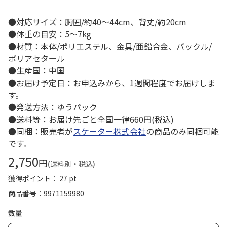
●対応サイズ：胸囲/約40～44cm、背丈/約20cm
●体重の目安：5～7kg
●材質：本体/ポリエステル、金具/亜鉛合金、バックル/
ポリアセタール
●生産国：中国
●お届け予定日：お申込みから、1週間程度でお届けしま
す。
●発送方法：ゆうパック
●送料等：お届け先ごと全国一律660円(税込)
●同梱：販売者が
スケーター株式会社
の商品のみ同梱可能
です。
2,750
円
(送料別・税込)
獲得ポイント： 27 pt
商品番号
9971159980
数量