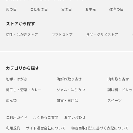
母の日
こどもの日
父の日
お中元
敬老の日
ストアから探す
切手・はがきストア
ギフトストア
食品・グルメストア
カテゴリから探す
切手・はがき
海鮮お取り寄せ
肉お取り寄せ
梅干し・惣菜・カレー
ジャム・はちみつ
調味料・ドレッ
めん類
雑貨・日用品
スイーツ
ご利用ガイド
よくあるご質問
お問い合わせ
利用規約
サイト運営会社について
特定商取引法に基づく表記について