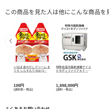
この商品を見た人は他にこんな商品を
いなば 金のだしクリーム ま
特殊低温冷風乾燥機テイス
ぐろ しらす入り 60g (3
…
トモディファイアＫＦ－５
８（一式）
100円
1,698,000円
(送料別・税込)
(送料・税込)
よくあるお問い合わせ