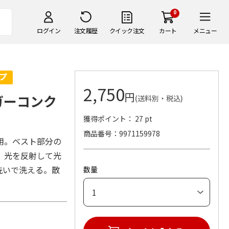
0
ログイン
注文履歴
クイック注文
カート
メニュー
2,750
円
ーガーコンク
(送料別・税込)
獲得ポイント： 27 pt
商品番号
9971159978
用。ベスト部分の
。光を反射して光
洗いで洗える。散
数量