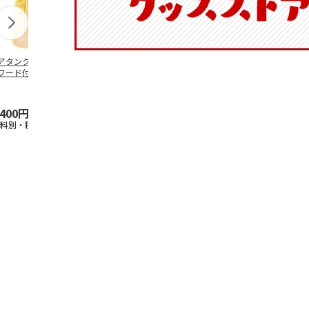
アタンク なりき
猫砂とりマット マ
ボアタンク なりき
注入用注射器 
フード付き M ポ
イメロディ PNSM1
りフード付き S ハロ
ベーシック SR
ポムプリン PTF
…
ーキティ PTFB
…
,400円
1,650円
4,400円
748円
送料別・税込)
(送料別・税込)
(送料別・税込)
(送料別・税込