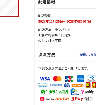
配送情報
配送期間
30ml
ウェットシートポケ
注入用注射器 5ml
ボアタンク なりき
2023年11月26日～2028年08月07日
G30
ット付2WAYお散歩
ベーシック SRG5
りフード付き M ハ
バッグ ネイビー
…
ローキティ PTFB
…
配送方法
ゆうパック
5.0
（1）
お届け時間帯
指定可
2,640円
418円
4,400円
のし
対応不可
)
(送料別・税込)
(送料別・税込)
(送料別・税込)
決済方法
詳細はこちら
下記の決済方法がご利用頂けます。