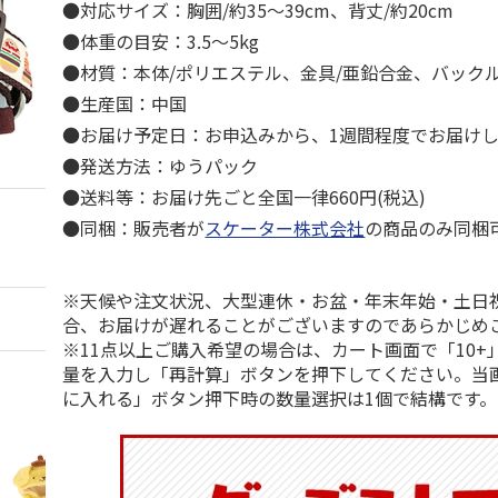
●対応サイズ：胸囲/約35～39cm、背丈/約20cm
●体重の目安：3.5～5kg
●材質：本体/ポリエステル、金具/亜鉛合金、バック
●生産国：中国
●お届け予定日：お申込みから、1週間程度でお届け
●発送方法：ゆうパック
●送料等：お届け先ごと全国一律660円(税込)
●同梱：販売者が
スケーター株式会社
の商品のみ同梱
※天候や注文状況、大型連休・お盆・年末年始・土日
合、お届けが遅れることがございますのであらかじめ
※11点以上ご購入希望の場合は、カート画面で「10+
量を入力し「再計算」ボタンを押下してください。当
に入れる」ボタン押下時の数量選択は1個で結構です。